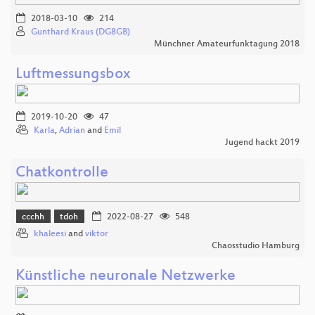
2018-03-10
214
Gunthard Kraus (DG8GB)
Münchner Amateurfunktagung 2018
Luftmessungsbox
2019-10-20
47
Karla
,
Adrian
and
Emil
Jugend hackt 2019
Chatkontrolle
ccchh
tdoh
2022-08-27
548
khaleesi
and
viktor
Chaosstudio Hamburg
Künstliche neuronale Netzwerke