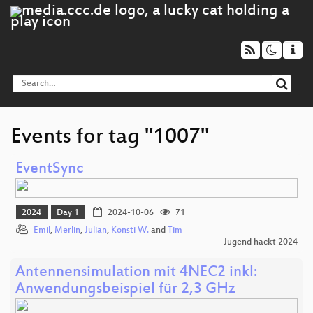
Events for tag "1007"
EventSync
2024
Day 1
2024-10-06
71
Emil
,
Merlin
,
Julian
,
Konsti W.
and
Tim
Jugend hackt 2024
Antennensimulation mit 4NEC2 inkl:
Anwendungsbeispiel für 2,3 GHz