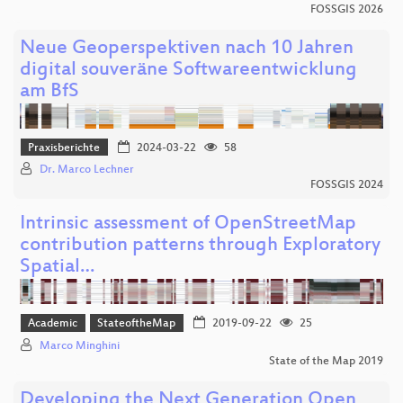
FOSSGIS 2026
Neue Geoperspektiven nach 10 Jahren
digital souveräne Softwareentwicklung
am BfS
Praxisberichte
2024-03-22
58
Dr. Marco Lechner
FOSSGIS 2024
Intrinsic assessment of OpenStreetMap
contribution patterns through Exploratory
Spatial…
Academic
StateoftheMap
2019-09-22
25
Marco Minghini
State of the Map 2019
Developing the Next Generation Open