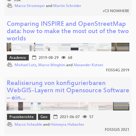
3.8k
Marco Stromeyer
and
Martin Schröder
rC3 NOWHERE
Comparing INSPIRE and OpenStreetMap
data: how to make the most out of the two
worlds
Academic
2019-08-29
68
Michael Lutz
,
Marco Minghini
and
Alexander Kotsev
FOSS4G 2019
Realisierung von konfigurierbaren
WebGIS-Layern mit Opensource Software
– ein…
Praxisberichte
Geo
2021-06-07
57
Marco Scheuble
and
Hümeyra Hubacher
FOSSGIS 2021