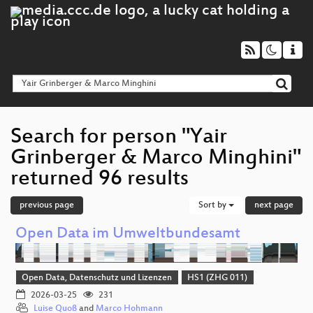
Search for person "Yair
Grinberger & Marco Minghini"
returned 96 results
previous page
Sort by
next page
Open Data im Umweltbundesamt
Open Data, Datenschutz und Lizenzen
HS1 (ZHG 011)
2026-03-25
231
Luise Quoß
and
Marco Hohmann