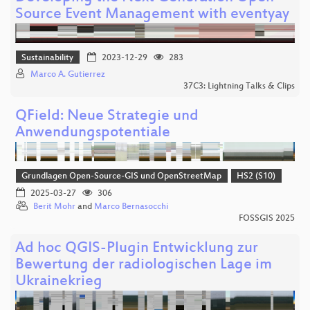
Source Event Management with eventyay
Sustainability
2023-12-29
283
Marco A. Gutierrez
37C3: Lightning Talks & Clips
QField: Neue Strategie und
Anwendungspotentiale
Grundlagen Open-Source-GIS und OpenStreetMap
HS2 (S10)
2025-03-27
306
Berit Mohr
and
Marco Bernasocchi
FOSSGIS 2025
Ad hoc QGIS-Plugin Entwicklung zur
Bewertung der radiologischen Lage im
Ukrainekrieg