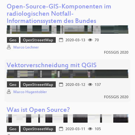
Open-Source-GIS-Komponenten im
radiologischen Notfall-
Informationssystem des Bundes
Geo
OpenStreeetMap
2020-03-13
70
Marco Lechner
FOSSGIS 2020
Vektorverschneidung mit QGIS
Geo
OpenStreeetMap
2020-03-12
137
Marco Hugentobler
FOSSGIS 2020
Was ist Open Source?
Geo
OpenStreeetMap
2020-03-11
105