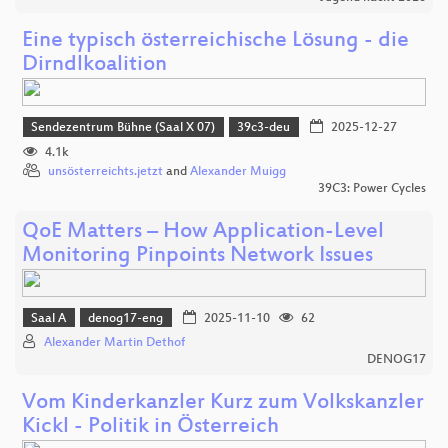
Eine typisch österreichische Lösung - die
Dirndlkoalition
Sendezentrum Bühne (Saal X 07)
39c3-deu
2025-12-27
4.1k
unsösterreichts.jetzt
and
Alexander Muigg
39C3: Power Cycles
QoE Matters – How Application-Level
Monitoring Pinpoints Network Issues
Saal A
denog17-eng
2025-11-10
62
Alexander Martin Dethof
DENOG17
Vom Kinderkanzler Kurz zum Volkskanzler
Kickl - Politik in Österreich