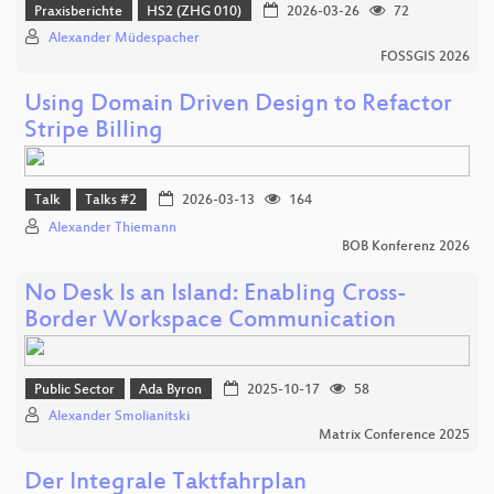
Praxisberichte
HS2 (ZHG 010)
2026-03-26
72
Alexander Müdespacher
FOSSGIS 2026
Using Domain Driven Design to Refactor
Stripe Billing
Talk
Talks #2
2026-03-13
164
Alexander Thiemann
BOB Konferenz 2026
No Desk Is an Island: Enabling Cross-
Border Workspace Communication
Public Sector
Ada Byron
2025-10-17
58
Alexander Smolianitski
Matrix Conference 2025
Der Integrale Taktfahrplan