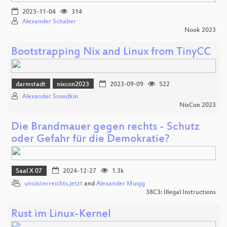
2023-11-04
314
Alexander Schaber
Nook 2023
Bootstrapping Nix and Linux from TinyCC
darmstadt
nixcon2023
2023-09-09
522
Alexander Sosedkin
NixCon 2023
Die Brandmauer gegen rechts - Schutz
oder Gefahr für die Demokratie?
Saal X 07
2024-12-27
1.3k
unsösterreichts.jetzt
and
Alexander Muigg
38C3: Illegal Instructions
Rust im Linux-Kernel