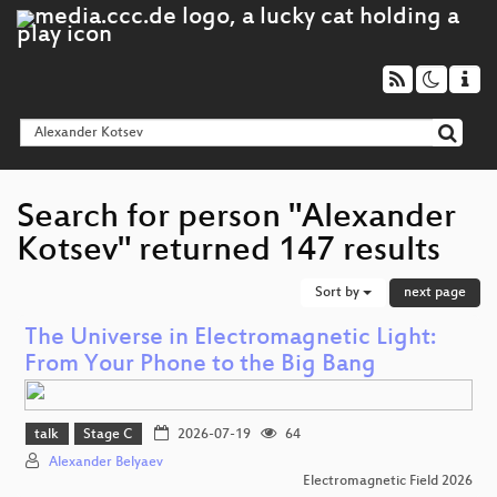
Search for person "Alexander
Kotsev" returned 147 results
Sort by
next page
The Universe in Electromagnetic Light:
From Your Phone to the Big Bang
talk
Stage C
2026-07-19
64
Alexander Belyaev
Electromagnetic Field 2026