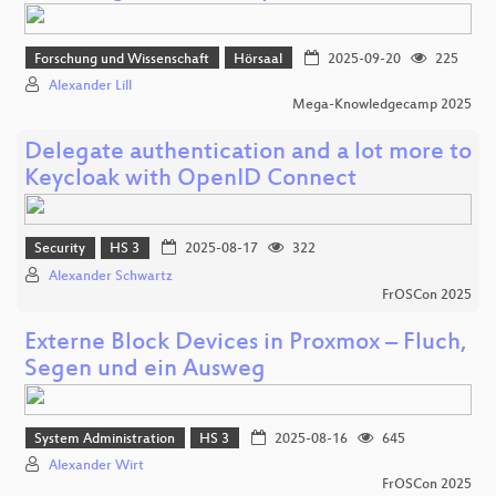
Forschung und Wissenschaft
Hörsaal
2025-09-20
225
Alexander Lill
Mega-Knowledgecamp 2025
Delegate authentication and a lot more to
Keycloak with OpenID Connect
Security
HS 3
2025-08-17
322
Alexander Schwartz
FrOSCon 2025
Externe Block Devices in Proxmox – Fluch,
Segen und ein Ausweg
System Administration
HS 3
2025-08-16
645
Alexander Wirt
FrOSCon 2025