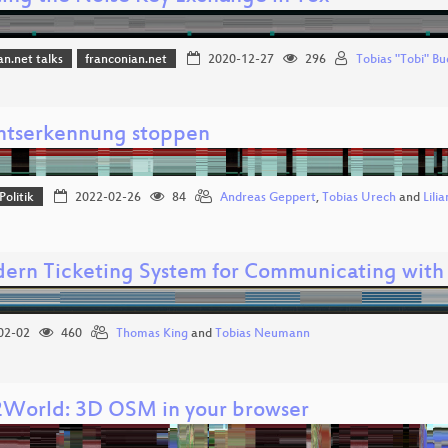
an.net talks
franconian.net
2020-12-27
296
Tobias "Tobi" B
htserkennung stoppen
Politik
2022-02-26
84
Andreas Geppert
,
Tobias Urech
and
Lili
ern Ticketing System for Communicating with C
02-02
460
Thomas King
and
Tobias Neumann
orld: 3D OSM in your browser