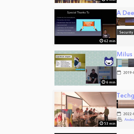
6 min
A Dee
Security
62 min
Milus
2019-
6 min
Techg
2022-
Ander
53 min