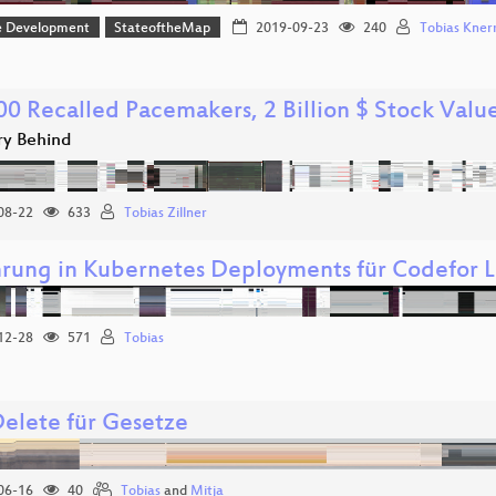
e Development
StateoftheMap
2019-09-23
240
Tobias Kner
00 Recalled Pacemakers, 2 Billion $ Stock Value
ry Behind
08-22
633
Tobias Zillner
hrung in Kubernetes Deployments für Codefor 
12-28
571
Tobias
Delete für Gesetze
06-16
40
Tobias
and
Mitja