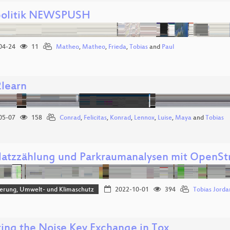
politik NEWSPUSH
04-24
11
Matheo
,
Matheo
,
Frieda
,
Tobias
and
Paul
2learn
05-07
158
Conrad
,
Felicitas
,
Konrad
,
Lennox
,
Luise
,
Maya
and
Tobias
latzzählung und Parkraumanalysen mit OpenS
sierung, Umwelt- und Klimaschutz
2022-10-01
394
Tobias Jorda
ing the Noise Key Exchange in Tox