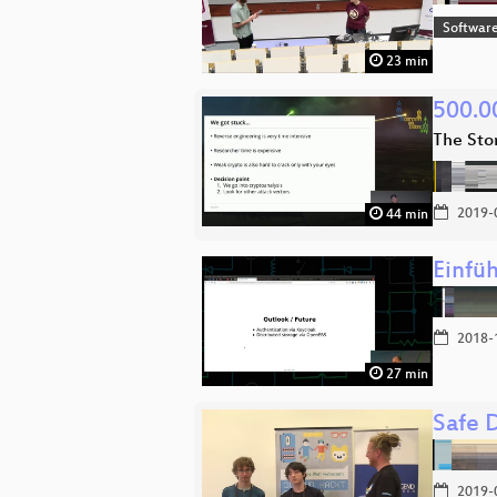
Softwar
23 min
500.0
The Sto
2019-
44 min
Einfü
2018-
27 min
Safe 
2019-