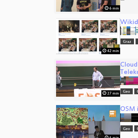
6 min
Wikid
Graz
42 min
Cloud
Tele
Geo
27 min
OSM i
Geo