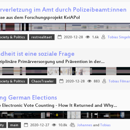
rverletzung im Amt durch Polizeibeamt:innen
sse aus dem Forschungsprojekt KviAPol
ociety & Politics
restrealitaet
2020-12-28
1.6k
Tobias Singel
heit ist eine soziale Frage
sziplinäre Primärversorgung und Prävention in der…
ociety & Politics
ChaosTrawler
2020-12-28
883
Tobias Filmar
ng German Elections
e Electronic Vote Counting - How It Returned and Why…
ity
main
2020-12-27
10.8k
Johannes
and
Tobias