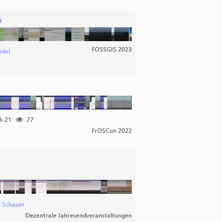
p
FOSSGIS 2023
idel
8-21
77
FrOSCon 2022
n Schauer
Dezentrale Jahresendveranstaltungen