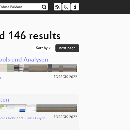
d 146 results
Sort by
next page
ools und Analysen
FOSSGIS 2022
s
aten
FOSSGIS 2022
bias Kohr
and
Olivier Guyot