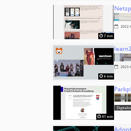
Netz
2022-
7 min
learn
2023-
6 min
Parkp
Digitali
41 min
Adopt