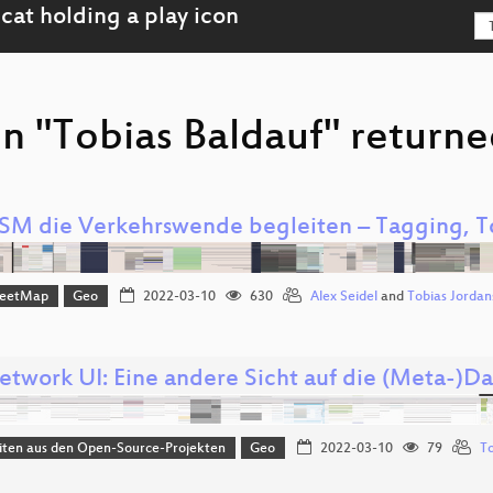
n "Tobias Baldauf" returne
SM die Verkehrswende begleiten – Tagging, T
reetMap
Geo
2022-03-10
630
Alex Seidel
and
Tobias Jordan
twork UI: Eine andere Sicht auf die (Meta-)D
iten aus den Open-Source-Projekten
Geo
2022-03-10
79
To