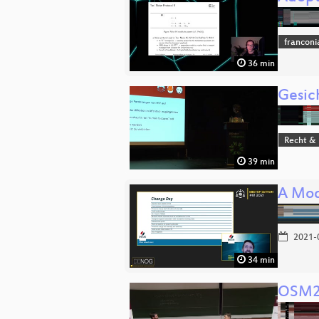
franconi
36 min
Gesic
Recht & 
39 min
A Mod
2021-
34 min
OSM2W