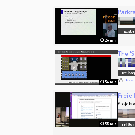
Parkr
Praxisbe
26 min
The '
Live lon
Tobia
56 min
Freie
Projekt
55 min
Freiräu