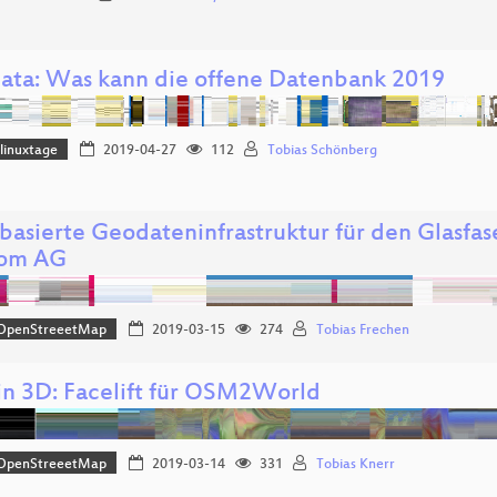
ata: Was kann die offene Datenbank 2019
linuxtage
2019-04-27
112
Tobias Schönberg
basierte Geodateninfrastruktur für den Glasfas
kom AG
OpenStreeetMap
2019-03-15
274
Tobias Frechen
n 3D: Facelift für OSM2World
OpenStreeetMap
2019-03-14
331
Tobias Knerr