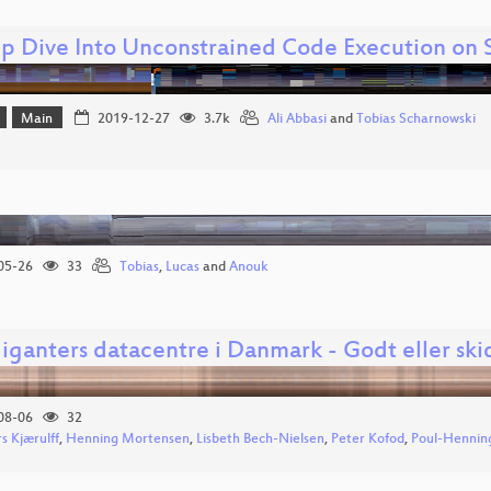
p Dive Into Unconstrained Code Execution on 
Main
2019-12-27
3.7k
Ali Abbasi
and
Tobias Scharnowski
05-26
33
Tobias
,
Lucas
and
Anouk
iganters datacentre i Danmark - Godt eller ski
08-06
32
s Kjærulff
,
Henning Mortensen
,
Lisbeth Bech-Nielsen
,
Peter Kofod
,
Poul-Henni