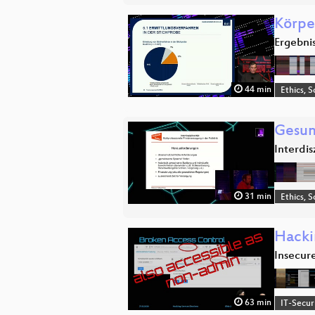
Körpe
Ergebni
44 min
Ethics, S
Gesund
Interdi
31 min
Ethics, S
Hacki
Insecur
63 min
IT-Secur