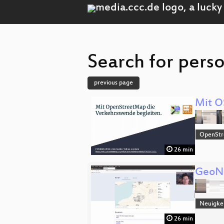
Search for perso
previous page
Mit O
OpenSt
26 min
GeoNe
Neuigke
26 min