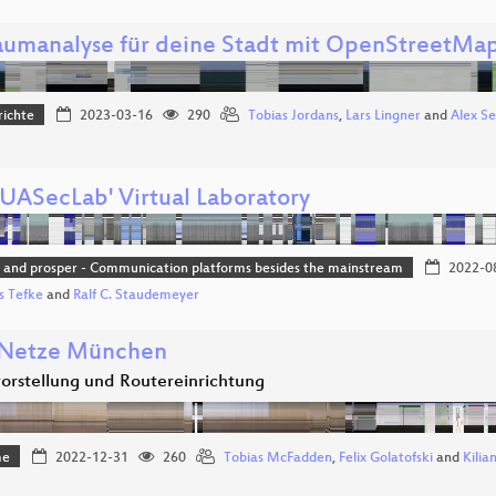
aumanalyse für deine Stadt mit OpenStreetMa
richte
2023-03-16
290
Tobias Jordans
,
Lars Lingner
and
Alex Se
SUASecLab' Virtual Laboratory
g and prosper - Communication platforms besides the mainstream
2022-0
s Tefke
and
Ralf C. Staudemeyer
 Netze München
vorstellung und Routereinrichtung
me
2022-12-31
260
Tobias McFadden
,
Felix Golatofski
and
Kilia