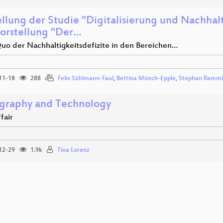
ellung der Studie "Digitalisierung und Nachhal
orstellung "Der…
Quo der Nachhaltigkeitsdefizite in den Bereichen…
11-18
288
Felix Sühlmann-Faul
,
Bettina Münch-Epple
,
Stephan Ramml
graphy and Technology
ffair
12-29
1.9k
Tina Lorenz