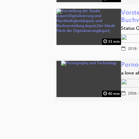
Vorst
Buchv
Status 
33 min
2018-
Porno
a love a
2006-
40 min