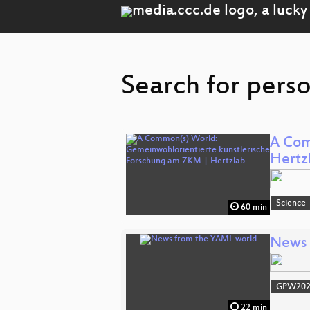
Search for perso
A Com
Hertz
Science
60 min
News 
GPW20
22 min