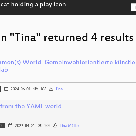
n "Tina" returned 4 results
mon(s) World: Gemeinwohlorientierte künstle
lab
2024-06-01
168
Tina
from the YAML world
22
2022-04-01
202
Tina Müller