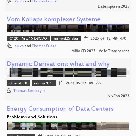
ajuvo
and
Thomas Fricke
Datenspuren 2025
Vom Kollaps komplexer Systeme
C120 - Art. 15 DSGVO
mrmcd25-deu
2025-09-12
470
ajuvo
and
Thomas Fricke
MRMCD 2025 - Volle Transparenz
Dynamic Derivations: what and why
darmstadt
nixcon2023
2023-09-09
297
Thomas Bereknyei
NixCon 2023
Energy Consumption of Data Centers
Problems and Solutions