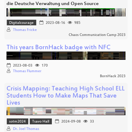
die Deutsche Verwaltung und Open Source
Digitalcourage
2023-08-16
985
Thomas Fricke
Chaos Communication Camp 2023
This years BornHack badge with NFC
2023-08-03
170
Thomas Flummer
BornHack 2023
Crisis Mapping: Teaching High School ELL
Students How to Make Maps That Save
Lives
sotm2024
Tsavo Hall
2024-09-08
33
Dr. Joel Thomas