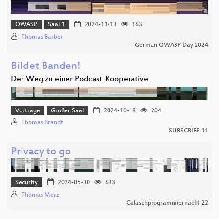
OWASP
Saal 1
2024-11-13
163
Thomas Barber
German OWASP Day 2024
Bildet Banden!
Der Weg zu einer Podcast-Kooperative
Vorträge
Großer Saal
2024-10-18
204
Thomas Brandt
SUBSCRIBE 11
Privacy to go
Security
2024-05-30
633
Thomas Merz
Gulaschprogrammiernacht 22