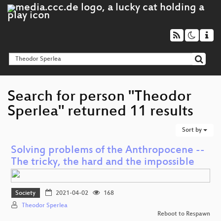
Search for person "Theodor
Sperlea" returned 11 results
Sort by
Solving problems of the Anthropocene --
The tricky, the hard and the impossible
Society
2021-04-02
168
Theodor Sperlea
Reboot to Respawn