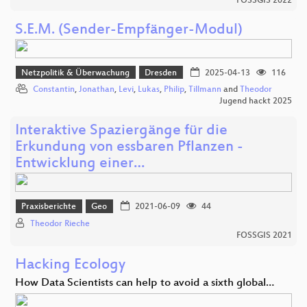
FOSSGIS 2022
S.E.M. (Sender-Empfänger-Modul)
Netzpolitik & Überwachung
Dresden
2025-04-13
116
Constantin
,
Jonathan
,
Levi
,
Lukas
,
Philip
,
Tillmann
and
Theodor
Jugend hackt 2025
Interaktive Spaziergänge für die
Erkundung von essbaren Pflanzen -
Entwicklung einer…
Praxisberichte
Geo
2021-06-09
44
Theodor Rieche
FOSSGIS 2021
Hacking Ecology
How Data Scientists can help to avoid a sixth global…