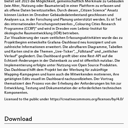
bietet seit 2023 die Möglichkeit, gemeinschaftlich Merkmale zu Gebäuden
(wie Alter, Nutzung oder Baumaterial) in einer Plattform zu erfassen und
als offene Daten bereitzustellen. Durch diesen „Citizen Science“ Ansatz
können Lücken im Dresdner Gebäudedatenbestand geschlossen und
Analysen u.a. in der Forschung und Planung unterstützt werden. Es ist Teil
des internationalen Forschungsnetzwerkes „Colouring Cities Research
Programme (CCRP)“ und wird in Dresden vom Leibniz-Institut für
ökologische Raumentwicklung (IÖR) betrieben.
Zur Visualisierung der raum-zeitlichen Erfassungsaktivitäten wurde das zu
Projektbeginn entwickelte Grafana-Dashboard neu konzipiert und um
zahlreiche Informationen erweitert. Die abrufbaren Diagramme, Tabellen
und Karten sind in die Themen „Live-Ticker“, „Füllstand“ und „zeitlicher
Verlauf“ gegliedert. Das Dashboard greift über eine Rest-API auf die
Echtzeit-Änderungen in der Datenbank zu und ist öffentlich nutzbar. Die
Implementierung erfolgte unter Nutzung von Open Source Produkten.
Das Dashboard hilft dem Projekt bei der Werbung für zukünftige
Mapping-Kampagnen und kann auch die Mitwirkenden motivieren, ihre
getätigten Edits visuell im Dashboard nachzuvollziehen. Der Vortrag
thematisiert den Prozess von der Erhebung der Anforderungen bis hin zur
Entwicklung, Testung und Dokumentation der erforderlichen technischen
Komponenten.
Licensed to the public under https://creativecommons.org/licenses/by/4.0/
Download