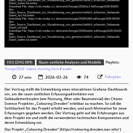
Open_Source_Dashboard_zur_Visualisierung_von_gemeinschaftlich_erfassten_Gebaeude-
Daten_webm-hd.webm
deu 1080p (webm)
Download File: https://cdn.media.ccc.de/events/fossgis/2026/av1-hd/fossgis2026-84320-
deu-
Open_Source_Dashboard_zur_Visualisierung_von_gemeinschaftlich_erfassten_Gebaeude-
deu 1080p (webm;codecs=av01)
Daten_av1-hd.webm
Download File: https://cdn.media.ccc.de/events/fossgis/2026/h264-sd/fossgis2026-84320-
deu 576p (mp4)
deu-
Open_Source_Dashboard_zur_Visualisierung_von_gemeinschaftlich_erfassten_Gebaeude-
Daten_sd.mp4
deu 576p (webm)
Download File: https://cdn.media.ccc.de/events/fossgis/2026/webm-sd/fossgis2026-84320-
deu-
Open_Source_Dashboard_zur_Visualisierung_von_gemeinschaftlich_erfassten_Gebaeude-
Daten_webm-sd.webm
HS3 (ZHG 009)
Raum-zeitliche Analysen und Modelle
Playlists:
'fossgis2026' videos starting here
/
audio
Fahrplan
27 min
2026-03-26
74
Der Vortrag stellt die Entwicklung eines interaktiven Grafana-Dashboards
vor, um die raum-zeitlichen Erfassungsaktivitäten von
Gebäudemerkmalen (wie Nutzung, Alter oder Baumaterial) des Citizen
Science Projektes „Colouring Dresden“ erlebbar zu machen. So soll die
Sichtbarkeit für das Projekt erhöht werden, und auch Motivation für neue
Erfassungen gegeben werden. Der Vortrag geht auf die Erfahrungen aus
dem Projekt ein und stellt die verwendeten technischen Komponenten und
deren Entwicklung vor.
Das Projekt „Colouring Dresden“ (https://colouring.dresden.ioer.info/ )