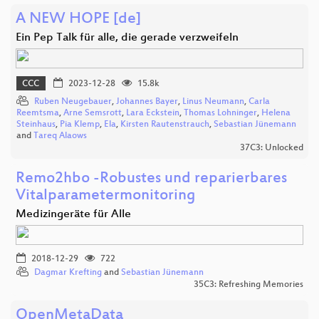
A NEW HOPE [de]
Ein Pep Talk für alle, die gerade verzweifeln
CCC
2023-12-28
15.8k
Ruben Neugebauer
,
Johannes Bayer
,
Linus Neumann
,
Carla
Reemtsma
,
Arne Semsrott
,
Lara Eckstein
,
Thomas Lohninger
,
Helena
Steinhaus
,
Pia Klemp
,
Ela
,
Kirsten Rautenstrauch
,
Sebastian Jünemann
and
Tareq Alaows
37C3: Unlocked
Remo2hbo -Robustes und reparierbares
Vitalparametermonitoring
Medizingeräte für Alle
2018-12-29
722
Dagmar Krefting
and
Sebastian Jünemann
35C3: Refreshing Memories
OpenMetaData