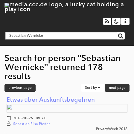
Search for person "Sebastian
Wernicke" returned 178
results
previous page
Sort by
next page
Etwas über Auskunftsbegehren
2018-10-26
60
Sebastian Elisa Pfeifer
PrivacyWeek 2018