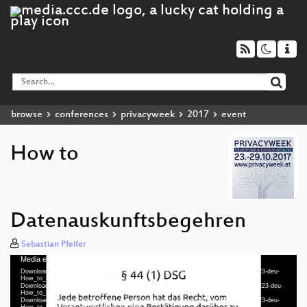
browse
conferences
privacyweek
2017
event
How to
Datenauskunftsbegehren
Sebastian Pfeifer
Media error: Format(s) not supported or source(s) not found
Video
Download File: https://cdn.media.ccc.de/events/privacyweek/2017/h264-hd/pw17-223-deu-
Player
How_to_Datenauskunftsbegehren_hd.mp4
Download File: https://cdn.media.ccc.de/events/privacyweek/2017/webm-hd/pw17-223-deu-
How_to_Datenauskunftsbegehren_webm-hd.webm
Download File: https://cdn.media.ccc.de/events/privacyweek/2017/h264-sd/pw17-223-deu-
How_to_Datenauskunftsbegehren_sd.mp4