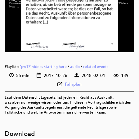
Download File: https://cdn.media.ccc.de/events/privacyweek/2017/webm-sd/pw17-223-deu-
deu 1080p (mp4)
How_to_Datenauskunftsbegehren_webm-sd.webm
deu 1080p (webm)
deu 576p (mp4)
deu 576p (webm)
Playlists:
'pw17' videos starting here
/
audio
/
related events
55 min
2017-10-26
2018-02-01
139
Fahrplan
Laut dem Datenschutzgesetz hat jeder ein Recht aus Auskunft,
was aber nur wenige wissen oder tun. In diesem Vortrag schildere ich den
Vorgang des Auskunftsbegehrens, die geltende Rechtslage sowie
Fallstricke und welche Antworten man sich erwarten kann.
Download