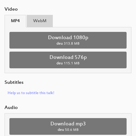
Video
MP4
WebM
Download 1080p
deu
313.8 MB
Download 576p
deu
115.1 MB
Subtitles
Help us to subtitle this talk!
Audio
Download mp3
deu
50.6 MB