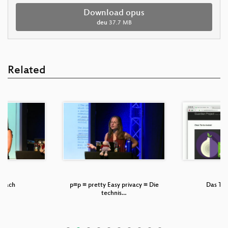
Download opus
deu
37.7 MB
Related
danach
p≡p ≡ pretty Easy privacy ≡ Die
Das To
technis…