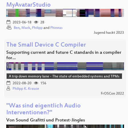
MyAvatarStudio
2023-06-18
28
Ben
,
Mark
,
Philipp
and
Phineas
Jugend hackt 2023
The Small Device C Compiler
Supporting current and future C standards in a compiler
for…
A trip down memory lane - The state of embedded systems and TPMs
2022-08-20
156
Philipp K. Krause
FrOSCon 2022
"Was sind eigentlich Audio
Interventionen?"
Von Sound Grafitti und Protest-Jingles