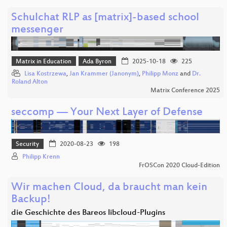
Schulchat RLP as [matrix]-based school
messenger
Matrix in Education
Ada Byron
2025-10-18
225
Lisa Kostrzewa
,
Jan Krammer (Janonym)
,
Philipp Monz
and
Dr.
Roland Alton
Matrix Conference 2025
seccomp — Your Next Layer of Defense
Security
2020-08-23
198
Philipp Krenn
FrOSCon 2020 Cloud-Edition
Wir machen Cloud, da braucht man kein
Backup!
die Geschichte des Bareos libcloud-Plugins