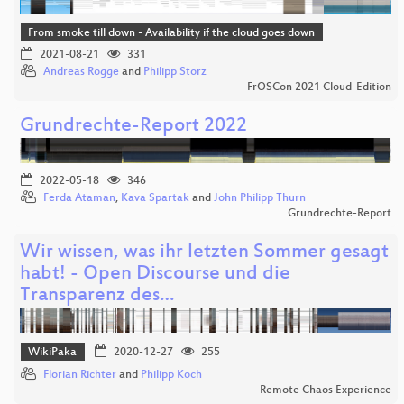
From smoke till down - Availability if the cloud goes down
2021-08-21
331
Andreas Rogge
and
Philipp Storz
FrOSCon 2021 Cloud-Edition
Grundrechte-Report 2022
2022-05-18
346
Ferda Ataman
,
Kava Spartak
and
John Philipp Thurn
Grundrechte-Report
Wir wissen, was ihr letzten Sommer gesagt
habt! - Open Discourse und die
Transparenz des…
WikiPaka
2020-12-27
255
Florian Richter
and
Philipp Koch
Remote Chaos Experience