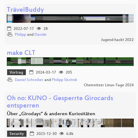
TrävelBuddy
2022-07-17
28
Philipp
and
Davide
Jugend hackt 2022
make CLT
Vortrag
2024-03-17
205
Daniel Schreiber
and
Philipp Skotnik
Chemnitzer Linux-Tage 2024
Oh no: KUNO - Gesperrte Girocards
entsperren
Über „Girodays“ & anderen Kuriositäten
Security
2023-12-30
6.8k