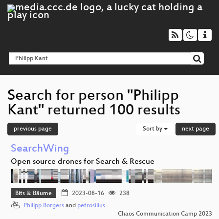
Search for person "Philipp
Kant" returned 100 results
previous page
Sort by
next page
SearchWing
Open source drones for Search & Rescue
Bits & Bäume
2023-08-16
238
Philipp Borgers
and
petrosilius
Chaos Communication Camp 2023