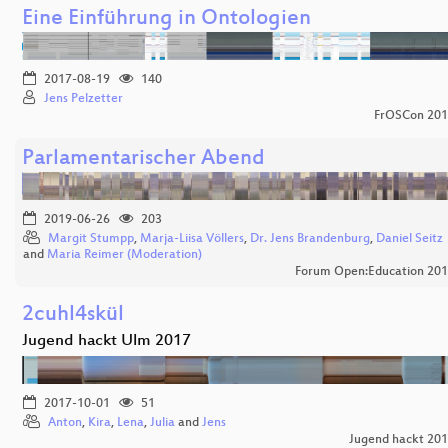
Eine Einführung in Ontologien
2017-08-19
140
Jens Pelzetter
FrOSCon 20
Parlamentarischer Abend
2019-06-26
203
Margit Stumpp
,
Marja-Liisa Völlers
,
Dr. Jens Brandenburg
,
Daniel Seitz
and
Maria Reimer (Moderation)
Forum Open:Education 20
2cuhl4skül
Jugend hackt Ulm 2017
2017-10-01
51
Anton
,
Kira
,
Lena
,
Julia
and
Jens
Jugend hackt 20