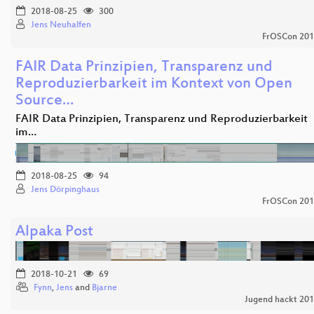
2018-08-25
300
Jens Neuhalfen
FrOSCon 20
FAIR Data Prinzipien, Transparenz und
Reproduzierbarkeit im Kontext von Open
Source…
FAIR Data Prinzipien, Transparenz und Reproduzierbarkeit
im…
2018-08-25
94
Jens Dörpinghaus
FrOSCon 20
Alpaka Post
2018-10-21
69
Fynn
,
Jens
and
Bjarne
Jugend hackt 20