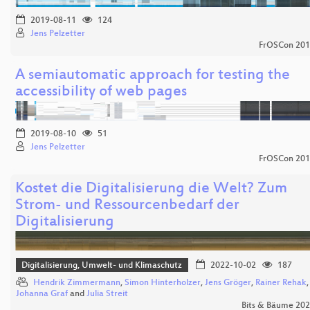
2019-08-11
124
Jens Pelzetter
FrOSCon 20
A semiautomatic approach for testing the
accessibility of web pages
2019-08-10
51
Jens Pelzetter
FrOSCon 20
Kostet die Digitalisierung die Welt? Zum
Strom- und Ressourcenbedarf der
Digitalisierung
Digitalisierung, Umwelt- und Klimaschutz
2022-10-02
187
Hendrik Zimmermann
,
Simon Hinterholzer
,
Jens Gröger
,
Rainer Rehak
,
Johanna Graf
and
Julia Streit
Bits & Bäume 20