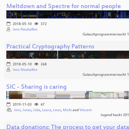
Meltdown and Spectre for normal people
2018-05-10
372
Jens Neuhalfen
Gulaschprogrammiernacht 
Practical Cryptography Patterns
2018-05-10
268
Jens Neuhalfen
Gulaschprogrammiernacht 
SIC - Sharing is caring
2019-11-03
47
Jens
,
Jonas
,
Julia
,
Laura
,
Linus
,
Michi
and
Vincent
Jugend hackt 20
Data donations: The process to get your data