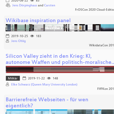
2020-08-22
83
Jens Dörpinghaus
and
Carsten
FrOSCon 2020 Cloud-Editi
Wikibase inspiration panel
2019-10-25
183
Jens Ohlig
WikidataCon 20
Silicon Valley zieht in den Krieg: KI,
autonome Waffen und politisch-moralische
Militär
2019-11-22
148
Elke Schwarz (Queen Mary University London)
FIfFKon 20
Barrierefreie Webseiten - für wen
eigentlich?