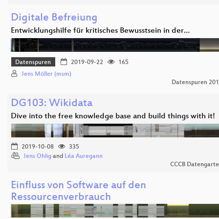
Digitale Befreiung
Entwicklungshilfe für kritisches Bewusstsein in der…
Datenspuren
2019-09-22
165
Jens Möller (msm)
Datenspuren 20
DG103: Wikidata
Dive into the free knowledge base and build things with it!
2019-10-08
335
Jens Ohlig
and
Léa Auregann
CCCB Datengart
Einfluss von Software auf den
Ressourcenverbrauch