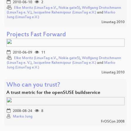
2010-06-10
2
Elke Moritz (LinuxTag e.V.
,
Nokia gate5)
,
Wolfgang Drotschmann
(LinuxTag e. V.)
,
Jacqueline Rahemipour (LinuxTag e.V.)
and
Marko
Jung (LinuxTag e.V.)
Linuxtag 2010
Projects Fast Forward
2010-06-09
11
Elke Moritz (LinuxTag e.V.
,
Nokia gate5)
,
Wolfgang Drotschmann
(LinuxTag e. V.)
,
Jacqueline Rahemipour (LinuxTag e.V.)
and
Marko
Jung (LinuxTag e.V.)
Linuxtag 2010
Who can you trust?
A trust metric for the openSUSE buildservice
2008-08-24
8
Marko Jung
FrOSCon 2008