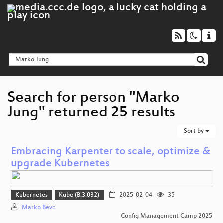
Search for person "Marko
Jung" returned 25 results
Sort by
Embracing Karpenter to scale, optimize &
upgrade Kubernetes
Kubernetes
Kube (B.3.032)
2025-02-04
35
Marko Bevc
Config Management Camp 2025