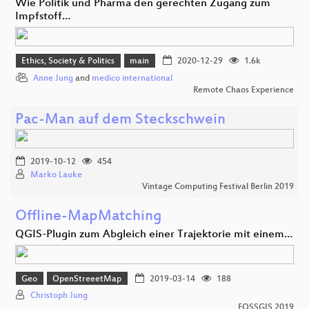
Wie Politik und Pharma den gerechten Zugang zum
Impfstoff…
Ethics, Society & Politics
main
2020-12-29
1.6k
Anne Jung
and
medico international
Remote Chaos Experience
Pac-Man auf dem Steckschwein
2019-10-12
454
Marko Lauke
Vintage Computing Festival Berlin 2019
Offline-MapMatching
QGIS-Plugin zum Abgleich einer Trajektorie mit einem…
Geo
OpenStreeetMap
2019-03-14
188
Christoph Jung
FOSSGIS 2019