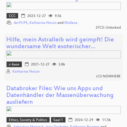
CCC
2023-12-27
9.5k
derPUPE
,
Katharina Nocun
and
Mullana
37C3: Unlocked
Hilfe, mein Astralleib wird geimpft! Die
wundersame Welt esoterischer…
c-base
2021-12-27
3.8k
Katharina Nocun
rC3 NOWHERE
Databroker Files: Wie uns Apps und
Datenhändler der Massenüberwachung
ausliefern
Ethics, Society & Politics
Saal 1
2024-12-29
11.5k