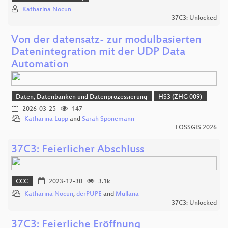
Katharina Nocun
37C3: Unlocked
Von der datensatz- zur modulbasierten
Datenintegration mit der UDP Data
Automation
Daten, Datenbanken und Datenprozessierung
HS3 (ZHG 009)
2026-03-25
147
Katharina Lupp
and
Sarah Spönemann
FOSSGIS 2026
37C3: Feierlicher Abschluss
CCC
2023-12-30
3.1k
Katharina Nocun
,
derPUPE
and
Mullana
37C3: Unlocked
37C3: Feierliche Eröffnung