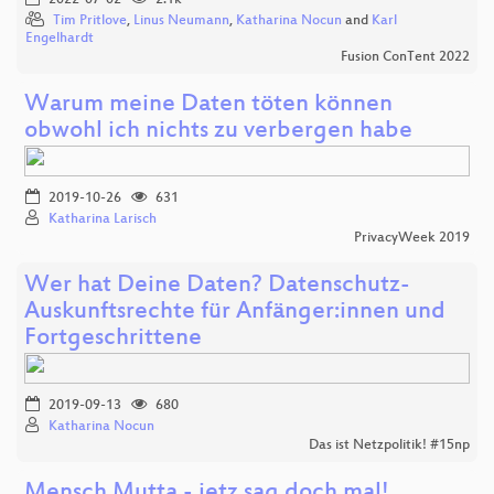
2022-07-02
2.1k
Tim Pritlove
,
Linus Neumann
,
Katharina Nocun
and
Karl
Engelhardt
Fusion ConTent 2022
Warum meine Daten töten können
obwohl ich nichts zu verbergen habe
2019-10-26
631
Katharina Larisch
PrivacyWeek 2019
Wer hat Deine Daten? Datenschutz-
Auskunftsrechte für Anfänger:innen und
Fortgeschrittene
2019-09-13
680
Katharina Nocun
Das ist Netzpolitik! #15np
Mensch Mutta - jetz sag doch mal!