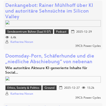
Denkangebot: Rainer Mühlhoff über KI
und autoritäre Sehnsüchte im Silicon
Valley
Sendezentrum Bühne (Saal X 07)
Podcast
2025-12-29
6.4k
Katharina Nocun
39C3: Power Cycles
Doomsday-Porn, Schäferhunde und die
„niedliche Abschiebung“ von nebenan
Wie autoritäre Akteure KI-generierte Inhalte für
Social…
Ethics, Society & Politics
Ground
2025-12-27
13.2k
Katharina Nocun
39C3: Power Cycles