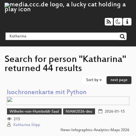
Search for person "Katharina"
returned 44 results
Sort by
next page
Isochronenkarte mit Python
Wilhelm-von-Humboldt-Saal
NIAM2026-deu
2026-01-15
215
Katharina Stipp
News-Infographics-Analytics-Maps 2026