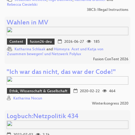
Sebastian Meineck
,
Ingo Dachwitz
,
Katharina Brunner
and
Rebecca Ciesielski
38C3: Illegal Instructions
Wahlen in MV
Content
fusion26-deu
2026-06-27
185
Katharina Schlaak
and
Hümeyra Acet und Katja von
Zusammen bewegen! und Netzwerk Polylux
Fusion ConTent 2026
"Ich war das nicht, das war der Code!"
Ethik, Wissenschaft & Gesellschaft
2020-02-22
464
Katharina Nocun
Winterkongress 2020
Logbuch:Netzpolitik 434