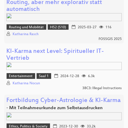
Routing, aber mehr explorativ statt
automatisch
Routing und Mobilität
HS2 (S10)
2025-03-27
116
Katharina Rasch
FOSSGIS 2025
KI-Karma next Level: Spiritueller IT-
Vertrieb
Entertainment
Saal 1
2024-12-28
6.3k
Katharina Nocun
38C3: Illegal Instructions
Fortbildung Cyber-Astrologie & KI-Karma
- Mit Teilnahmeurkunde zum Selbstausdrucken
Ethics, Politics & Society
2023-12-30
33.2k