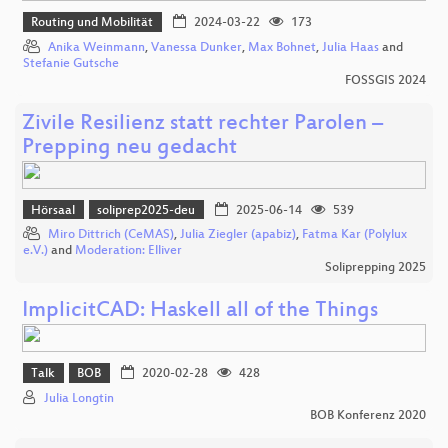
Routing und Mobilität
2024-03-22
173
Anika Weinmann
,
Vanessa Dunker
,
Max Bohnet
,
Julia Haas
and
Stefanie Gutsche
FOSSGIS 2024
Zivile Resilienz statt rechter Parolen –
Prepping neu gedacht
Hörsaal
soliprep2025-deu
2025-06-14
539
Miro Dittrich (CeMAS)
,
Julia Ziegler (apabiz)
,
Fatma Kar (Polylux
e.V.)
and
Moderation: Elliver
Soliprepping 2025
ImplicitCAD: Haskell all of the Things
Talk
BOB
2020-02-28
428
Julia Longtin
BOB Konferenz 2020