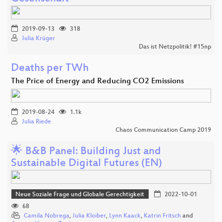
2019-09-13
318
Julia Krüger
Das ist Netzpolitik! #15np
Deaths per TWh
The Price of Energy and Reducing CO2 Emissions
2019-08-24
1.1k
Julia Riede
Chaos Communication Camp 2019
🌟 B&B Panel: Building Just and
Sustainable Digital Futures (EN)
Neue Soziale Frage und Globale Gerechtigkeit
2022-10-01
68
Camila Nobrega
,
Julia Kloiber
,
Lynn Kaack
,
Katrin Fritsch
and