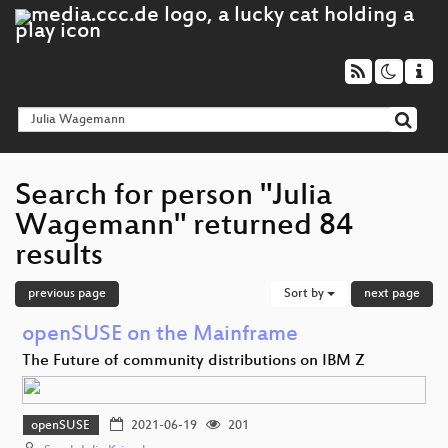
Search for person "Julia
Wagemann" returned 84
results
previous page
Sort by
next page
openSUSE on the Mainframe
The Future of community distributions on IBM Z
openSUSE
2021-06-19
201