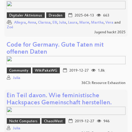
Digitaler Aktivismus
Dresden
2025-04-13
663
Allegra
,
Anna
,
Clarissa
,
Elli
,
Julia
,
Laura
,
Marie
,
Martha
,
Vera
and
Zoé
Jugend hackt 2025
Code for Germany. Gute Taten mit
offenen Daten
Community
WikiPakaWG
2019-12-27
1.8k
Julia
36C3: Resource Exhaustion
Ein Teil davon. Wie feministische
Hackspaces Gemeinschaft herstellen.
Nicht Computers
ChaosWest
2019-12-27
946
Julia