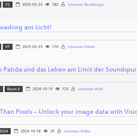
V2
2025-03-23
183
Johannes Bechberger
ashing ans Licht!
V7
2025-03-23
174
Johannes Näder
o Patida und das Leben am Limit der Soundspu
p
Raum 6
2024-10-19
125
Johannes Wolf
Than Pixels – Unlock your image data with Vi
2024
2024-10-18
29
Johannes Kolbe