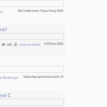
Die Heilbronner Chaos Party 2025
er
are?
FrOSCon 2025
282
Johannes Näder
Gulaschprogrammiernacht 23
es Bechberger
and C