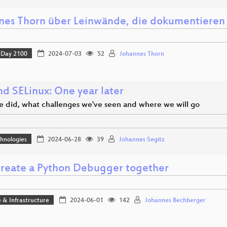
nes Thorn über Leinwände, die dokumentieren
Day 2100
2024-07-03
52
Johannes Thorn
nd SELinux: One year later
 did, what challenges we've seen and where we will go
hnologies
2024-06-28
39
Johannes Segitz
 create a Python Debugger together
 & Infrastructure
2024-06-01
142
Johannes Bechberger