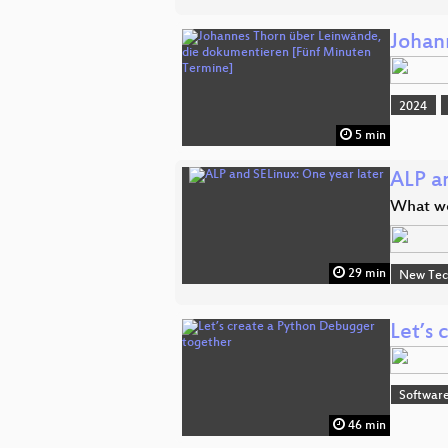
Johan
2024
5 min
ALP a
What we
29 min
New Tec
Let’s
Software
46 min