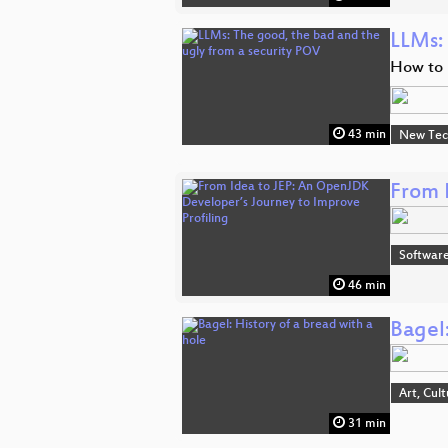
LLMs:
How to 
43 min
New Tec
From 
Software
46 min
Bagel:
Art, Cul
31 min