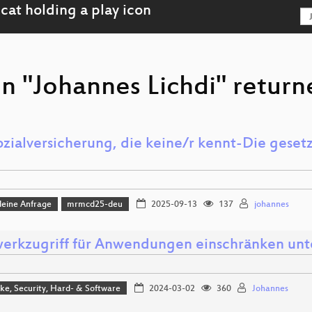
n "Johannes Lichdi" return
ozialversicherung, die keine/r kennt-Die geset
leine Anfrage
mrmcd25-deu
2025-09-13
137
johannes
erkzugriff für Anwendungen einschränken unte
e, Security, Hard- & Software
2024-03-02
360
Johannes