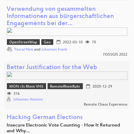
Verwendung von gesammelten
Informationen aus bürgerschaftlichen
Engagements bei der…
OpenStreetMap
Geo
2022-03-10
70
Pascal Neis
and
Johannes Frank
FOSSGIS 2022
Better Justification for the Web
MON r3s Rhein VHS
RemoteRheinRuhr
2020-12-29
316
Johannes Ammon
Remote Chaos Experience
Hacking German Elections
Insecure Electronic Vote Counting - How It Returned
and Why…