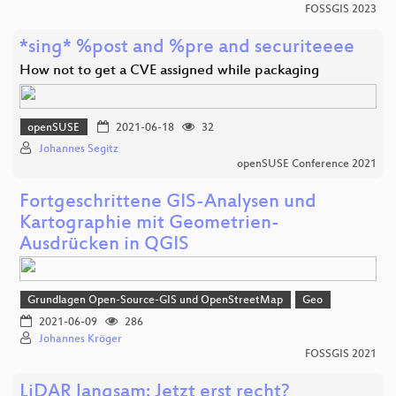
FOSSGIS 2023
*sing* %post and %pre and securiteeee
How not to get a CVE assigned while packaging
openSUSE
2021-06-18
32
Johannes Segitz
openSUSE Conference 2021
Fortgeschrittene GIS-Analysen und
Kartographie mit Geometrien-
Ausdrücken in QGIS
Grundlagen Open-Source-GIS und OpenStreetMap
Geo
2021-06-09
286
Johannes Kröger
FOSSGIS 2021
LiDAR langsam: Jetzt erst recht?