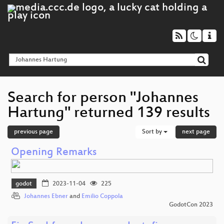
Search for person "Johannes
Hartung" returned 139 results
previous page
Sort by
next page
Opening Remarks
godot
2023-11-04
225
Johannes Ebner
and
Emilio Coppola
GodotCon 2023