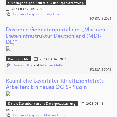
Grundlagen Open-Source-GIS und OpenStreetMap
2023-03-17
289
Johannes Kröger
and
Tobia Lakes
FOSSGIS 2023
Das neue Geodatenportal der „Marinen
Dateninfrastruktur Deutschland (MDI-
DE)“
Praxisberichte
2023-03-16
133
Hannes Blitza
and
Johannes Melles
FOSSGIS 2023
Räumliche Layerfilter für effiziente(re)s
Arbeiten: Ein neues QGIS-Plugin
Daten, Datenbanken und Datenprozessierung
2023-03-16
205
Johannes Kröger
and
Mathias Gröbe