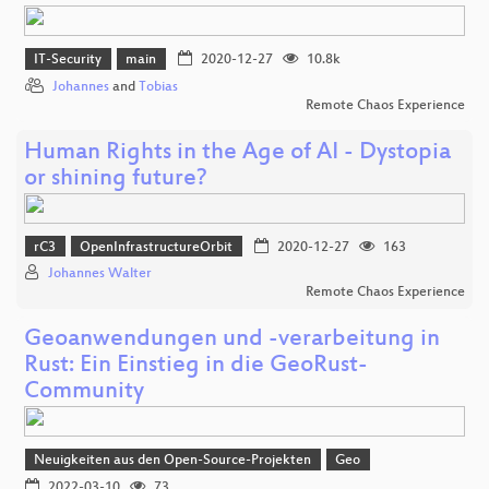
IT-Security
main
2020-12-27
10.8k
Johannes
and
Tobias
Remote Chaos Experience
Human Rights in the Age of AI - Dystopia
or shining future?
rC3
OpenInfrastructureOrbit
2020-12-27
163
Johannes Walter
Remote Chaos Experience
Geoanwendungen und -verarbeitung in
Rust: Ein Einstieg in die GeoRust-
Community
Neuigkeiten aus den Open-Source-Projekten
Geo
2022-03-10
73