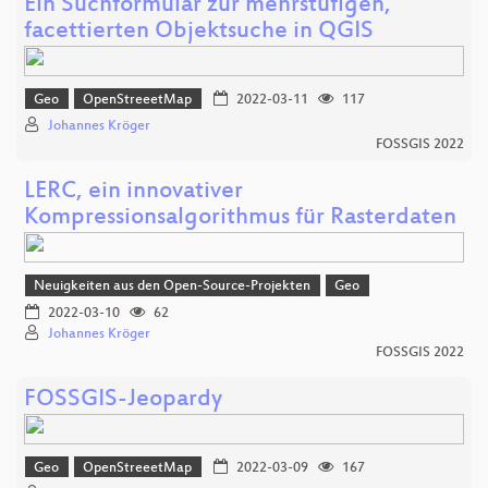
Ein Suchformular zur mehrstufigen,
facettierten Objektsuche in QGIS
Geo
OpenStreeetMap
2022-03-11
117
Johannes Kröger
FOSSGIS 2022
LERC, ein innovativer
Kompressionsalgorithmus für Rasterdaten
Neuigkeiten aus den Open-Source-Projekten
Geo
2022-03-10
62
Johannes Kröger
FOSSGIS 2022
FOSSGIS-Jeopardy
Geo
OpenStreeetMap
2022-03-09
167