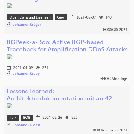
Open Data und Lizenzen
Geo
2021-06-07
140
Johannes Kröger
FOSSGIS 2021
BGPeek-a-Boo: Active BGP-based
Traceback for Amplification DDoS Attacks
2021-04-09
271
Johannes Krupp
vNOG Meetings
Lessons Learned:
Architekturdokumentation mit arc42
Talk
BOB
2021-02-26
225
Johannes Dienst
BOB Konferenz 2021