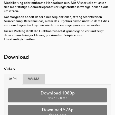
Modellierung oder mühsame Handarbeit sein. Mit *Ausdrücken* lassen
sich mehrstufige Geometrieprozessierungsschritte in wenige Zeilen Code
umsetzen.
Das Vorgehen ähnelt dabei einer sequenziellen, streng schrittweisen
Ausrechnung: Berechne das, nimm das Ergebnis davon und tue damit dies,
mit dem folgenden Ergebnis wiederum erzeuge jenes und so weiter.
Dieser Vortrag stellt die Funktion zunächst grundlegend vor und zeigt
dann anhand einiger kleiner, praxisnaher Beispiele ihre
Einsatzmöglichkeiten.
Download
Video
MP4
WebM
Download 1080p
deu
105.0 MB
Download 576p
deu
46.7 MB