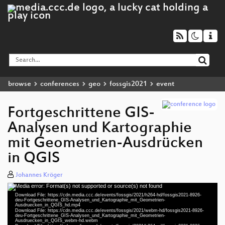
browse
conferences
geo
fossgis2021
event
Fortgeschrittene GIS-
Analysen und Kartographie
mit Geometrien-Ausdrücken
in QGIS
Johannes Kröger
Media error: Format(s) not supported or source(s) not found
Video
Download File: https://cdn.media.ccc.de/events/fossgis/2021/h264-hd/fossgis2021-8926-
Player
deu-Fortgeschrittene_GIS-Analysen_und_Kartographie_mit_Geometrien-
Ausdruecken_in_QGIS_hd.mp4
Download File: https://cdn.media.ccc.de/events/fossgis/2021/webm-hd/fossgis2021-8926-
deu-Fortgeschrittene_GIS-Analysen_und_Kartographie_mit_Geometrien-
Ausdruecken_in_QGIS_webm-hd.webm