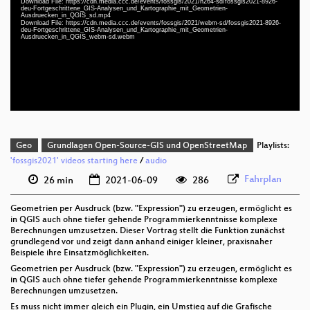
Download File: https://cdn.media.ccc.de/events/fossgis/2021/h264-sd/fossgis2021-8926-
deu-Fortgeschrittene_GIS-Analysen_und_Kartographie_mit_Geometrien-
deu 1080p (mp4)
Ausdruecken_in_QGIS_sd.mp4
Download File: https://cdn.media.ccc.de/events/fossgis/2021/webm-sd/fossgis2021-8926-
deu 1080p (webm)
deu-Fortgeschrittene_GIS-Analysen_und_Kartographie_mit_Geometrien-
Ausdruecken_in_QGIS_webm-sd.webm
deu 576p (mp4)
deu 576p (webm)
Geo
Grundlagen Open-Source-GIS und OpenStreetMap
Playlists:
'fossgis2021' videos starting here
/
audio
Fahrplan
26 min
2021-06-09
286
Geometrien per Ausdruck (bzw. "Expression") zu erzeugen, ermöglicht es
in QGIS auch ohne tiefer gehende Programmierkenntnisse komplexe
Berechnungen umzusetzen. Dieser Vortrag stellt die Funktion zunächst
grundlegend vor und zeigt dann anhand einiger kleiner, praxisnaher
Beispiele ihre Einsatzmöglichkeiten.
Geometrien per Ausdruck (bzw. "Expression") zu erzeugen, ermöglicht es
in QGIS auch ohne tiefer gehende Programmierkenntnisse komplexe
Berechnungen umzusetzen.
Es muss nicht immer gleich ein Plugin, ein Umstieg auf die Grafische