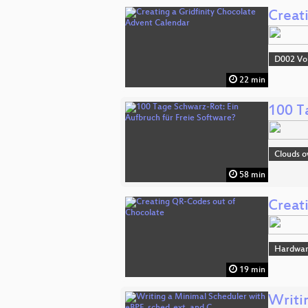
Creat
D002 Vo
22 min
100 T
Clouds o
58 min
Creat
Hardwar
19 min
Writi