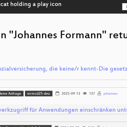
on "Johannes Formann" ret
ozialversicherung, die keine/r kennt-Die geset
leine Anfrage
mrmcd25-deu
2025-09-13
137
johannes
erkzugriff für Anwendungen einschränken unte