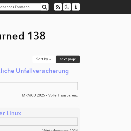
urned 138
Sort by
next page
zliche Unfallversicherung
MRMCD 2025 - Volle Transparenz
r Linux
Winterkongress 2024