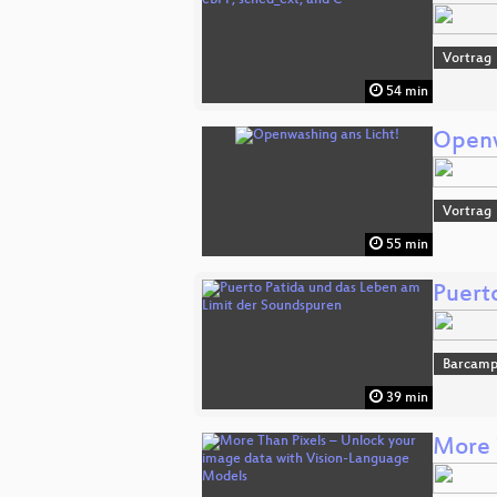
Vortrag
54 min
Openw
Vortrag
55 min
Puert
Barcam
39 min
More 