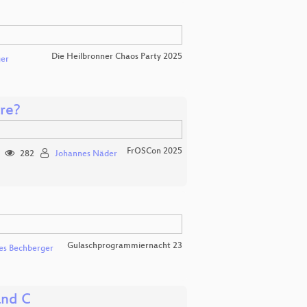
Die Heilbronner Chaos Party 2025
er
are?
FrOSCon 2025
282
Johannes Näder
Gulaschprogrammiernacht 23
es Bechberger
and C