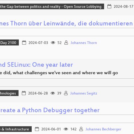
 the Gap between politics and reality - Open Source Lobbying
2024-08-17
nes Thorn über Leinwände, die dokumentieren
Day 2100
2024-07-03
52
Johannes Thorn
nd SELinux: One year later
 did, what challenges we've seen and where we will go
hnologies
2024-06-28
39
Johannes Segitz
 create a Python Debugger together
 & Infrastructure
2024-06-01
142
Johannes Bechberger