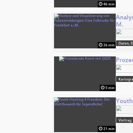
46 min
Analys
M.
Daten, 
26 min
Proze
Kartogra
5 min
Youth
Vortrag
21 min