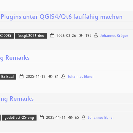
Plugins unter QGIS4/Qt6 lauffähig machen
G 008)
fossgis2026-deu
2026-03-26
195
Johannes Kröger
ng Remarks
Ballsaal
2025-11-12
81
Johannes Ebner
ng Remarks
godotfest-25-eng
2025-11-11
65
Johannes Ebner