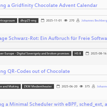
ing a Gridfinity Chocolate Advent Calendar
rtragsraum
dhcp25-eng
2025-11-01
270
Johannes Bechberg
age Schwarz-Rot: Ein Aufbruch für Freie Softw
ver Europe - Digital Soverignty and broken promises
HS 8
2025-08-16
ing QR-Codes out of Chocolate
e and Making
ZKM Medientheater
2025-06-20
375
Johann
ng a Minimal Scheduler with eBPF, sched_ext, 