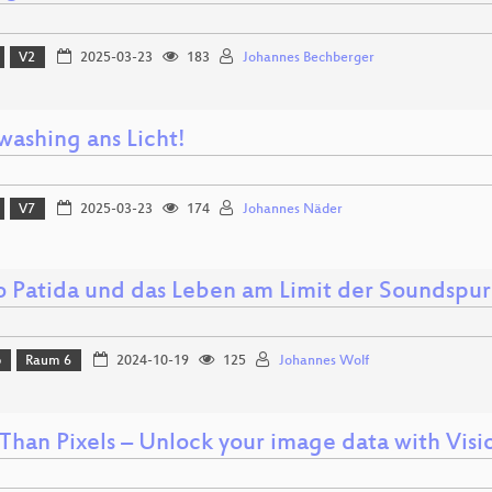
V2
2025-03-23
183
Johannes Bechberger
ashing ans Licht!
V7
2025-03-23
174
Johannes Näder
o Patida und das Leben am Limit der Soundspu
p
Raum 6
2024-10-19
125
Johannes Wolf
Than Pixels – Unlock your image data with Vi