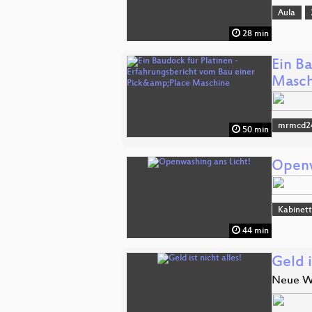
Aula
28 min
Ein B
Masch
mrmcd2
50 min
Openw
Kabinet
44 min
Geld i
Neue We