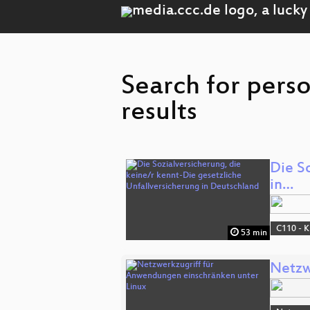
Search for pers
results
Die S
in…
C110 - K
53 min
Netzw