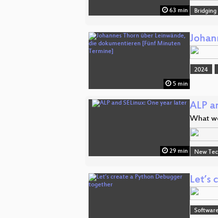
63 min
Bridging
Johan
2024
5 min
ALP a
What we
29 min
New Tec
Let’s
Software