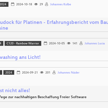
2024
2024-10-18
29
Johannes Kolbe
audock für Platinen - Erfahrungsbericht vom Ba
ine
4
C120 - Rainbow Warrior
2024-10-05
141
Johannes Lucia
ashing ans Licht!
t
2024
2024-09-21
201
Johannes Näder
st nicht alles!
ge zur nachhaltigen Beschaffung Freier Software