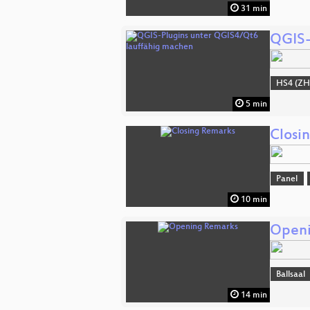
31 min
QGIS-
HS4 (ZH
5 min
Closi
Panel
10 min
Openi
Ballsaal
14 min