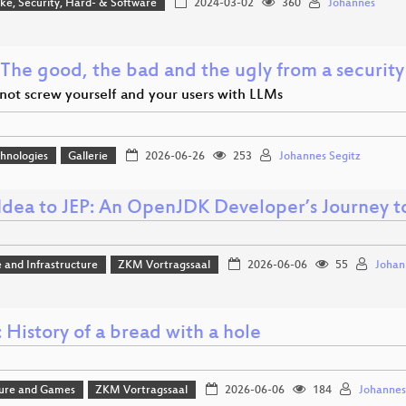
e, Security, Hard- & Software
2024-03-02
360
Johannes
 The good, the bad and the ugly from a securit
not screw yourself and your users with LLMs
hnologies
Gallerie
2026-06-26
253
Johannes Segitz
Idea to JEP: An OpenJDK Developer’s Journey to
 and Infrastructure
ZKM Vortragssaal
2026-06-06
55
Johan
 History of a bread with a hole
ture and Games
ZKM Vortragssaal
2026-06-06
184
Johannes