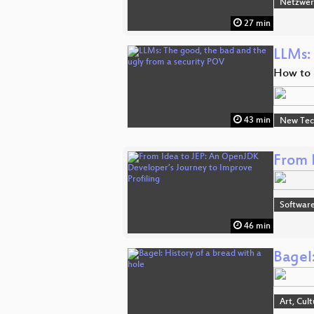
Netzwerk
27 min
LLMs:
How to 
43 min
New Tec
From 
Software
46 min
Bagel:
Art, Cul