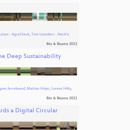
stian - AgraCheck
,
Tom Leenders - Nerit’e
Bits & Bäume 2022
he Deep Sustainability
gues ferreboeuf
,
Mattias Höjer
,
Lorenz Hilty
,
Bits & Bäume 2022
ds a Digital Circular