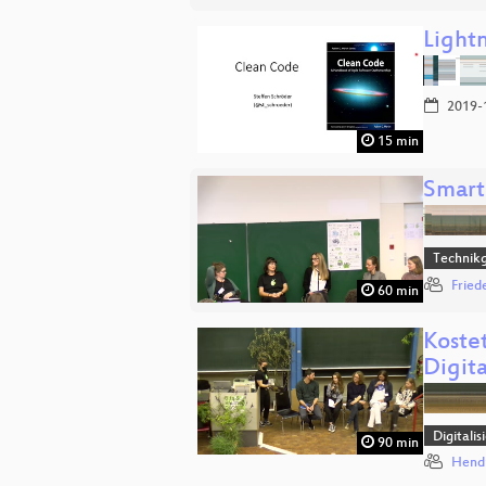
Lightn
2019-
15 min
Smart
Technikg
Fried
60 min
Koste
Digita
Digitali
90 min
Hend