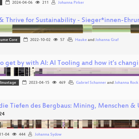
2024-04-06
211
Johanna Pirker
& Thrive for Sustainability - Sieger*innen-Ehru
Bäume Core
2022-10-02
57
Hauke
and
Johanna Graf
 get by with AI: AI Tooling and how it’s chang
linuxtage
2023-04-15
469
Gabriel Schanner
and
Johanna Rock
die Tiefen des Bergbaus: Mining, Menschen &
24
11-04
444
Johanna Sydow