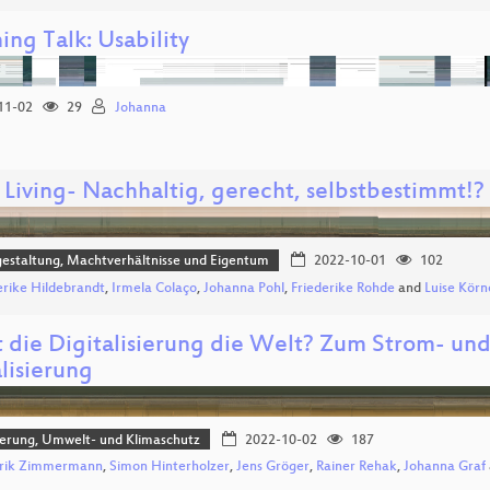
ing Talk: Usability
11-02
29
Johanna
 Living- Nachhaltig, gerecht, selbstbestimmt!?
estaltung, Machtverhältnisse und Eigentum
2022-10-01
102
erike Hildebrandt
,
Irmela Colaço
,
Johanna Pohl
,
Friederike Rohde
and
Luise Körn
t die Digitalisierung die Welt? Zum Strom- un
lisierung
sierung, Umwelt- und Klimaschutz
2022-10-02
187
rik Zimmermann
,
Simon Hinterholzer
,
Jens Gröger
,
Rainer Rehak
,
Johanna Graf