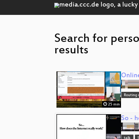
Search for pers
results
Onlin
Routing 
25 min
So - h
talk