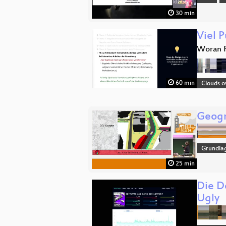
30 min
Viel 
Woran F
60 min
Clouds o
Geogr
Grundla
25 min
Die D
Ugly