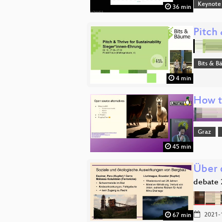
Keynote
36 min
Pitch 
Bits & 
4 min
How to
Graz
45 min
Über 
debate 
2021-
67 min