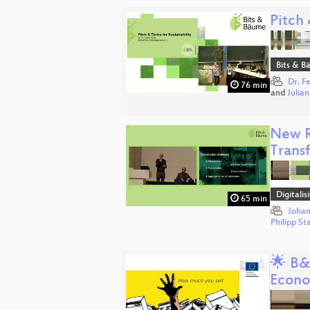
Pitch 
Bits & 
Dr. F
76 min
and
Julia
New R
Trans
Digitali
65 min
Johan
Philipp St
🌟 B&B
Econo