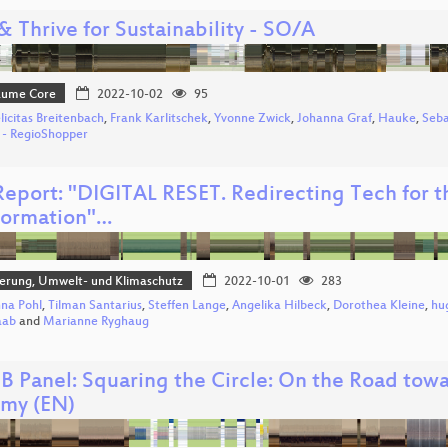
& Thrive for Sustainability - SO/A
Bäume Core
2022-10-02
95
elicitas Breitenbach
,
Frank Karlitschek
,
Yvonne Zwick
,
Johanna Graf
,
Hauke
,
Seba
n - RegioShopper
eport: "DIGITAL RESET. Redirecting Tech for t
formation"…
sierung, Umwelt- und Klimaschutz
2022-10-01
283
na Pohl
,
Tilman Santarius
,
Steffen Lange
,
Angelika Hilbeck
,
Dorothea Kleine
,
hu
aab
and
Marianne Ryghaug
 Panel: Squaring the Circle: On the Road towar
my (EN)