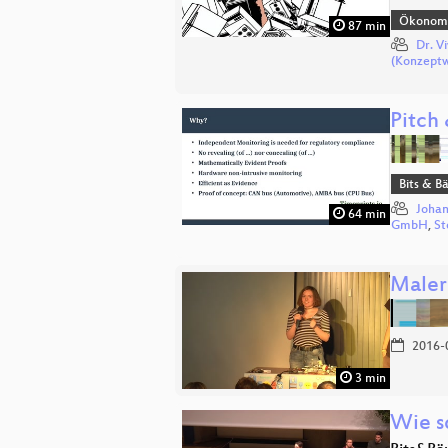
Ökonomi
87 min
Dr. Vi
(Konzept
Pitch 
Bits & 
Johan
64 min
GmbH
,
St
Maler
2016-
3 min
Wie s