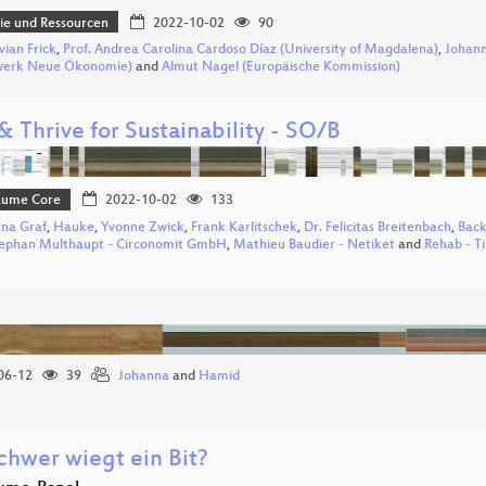
e und Ressourcen
2022-10-02
90
vian Frick
,
Prof. Andrea Carolina Cardoso Díaz (University of Magdalena)
,
Johan
werk Neue Ökonomie)
and
Almut Nagel (Europäische Kommission)
& Thrive for Sustainability - SO/B
Bäume Core
2022-10-02
133
na Graf
,
Hauke
,
Yvonne Zwick
,
Frank Karlitschek
,
Dr. Felicitas Breitenbach
,
Back
ephan Multhaupt - Circonomit GmbH
,
Mathieu Baudier - Netiket
and
Rehab - T
06-12
39
Johanna
and
Hamid
chwer wiegt ein Bit?