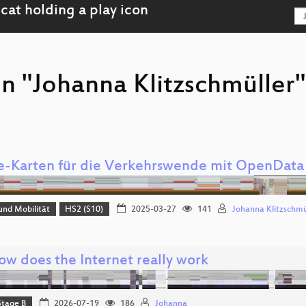
on "Johanna Klitzschmüller
e-Karten für die Verkehrswende mit OpenDat
und Mobilität
HS2 (S10)
2025-03-27
141
Johanna Klitzschmü
ow does the Internet really work
Stage B
2026-07-19
186
Johanna