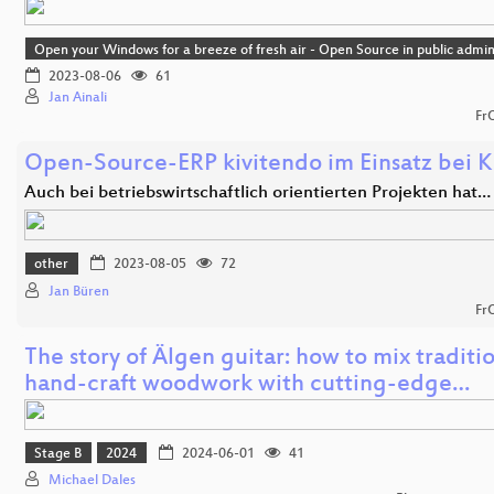
Open your Windows for a breeze of fresh air - Open Source in public admin
2023-08-06
61
Jan Ainali
Fr
Open-Source-ERP kivitendo im Einsatz bei K
Auch bei betriebswirtschaftlich orientierten Projekten hat…
other
2023-08-05
72
Jan Büren
Fr
The story of Älgen guitar: how to mix traditi
hand-craft woodwork with cutting-edge…
Stage B
2024
2024-06-01
41
Michael Dales