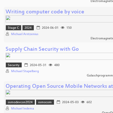
Electromagnetic
Writing computer code by voice
Stage C
2024
2024-06-01
150
Michael Arntzenius
Electromagnetic
Supply Chain Security with Go
Security
2024-05-31
480
Michael Stapelberg
Gulaschprogrammi
Operating Open Source Mobile Networks at
osmodevcon2024
osmocom
2024-05-03
602
Michael Iedema
OsmoDe