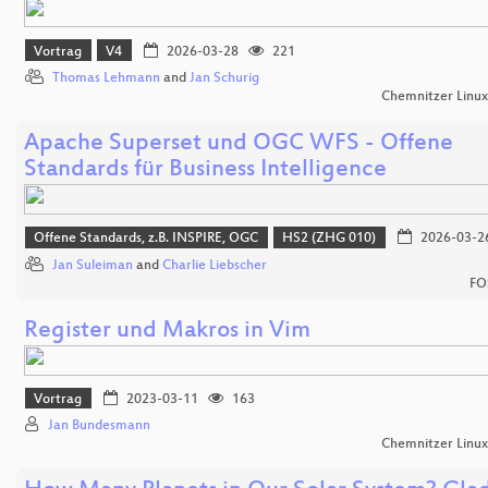
Vortrag
V4
2026-03-28
221
Thomas Lehmann
and
Jan Schurig
Chemnitzer Linu
Apache Superset und OGC WFS - Offene
Standards für Business Intelligence
Offene Standards, z.B. INSPIRE, OGC
HS2 (ZHG 010)
2026-03-2
Jan Suleiman
and
Charlie Liebscher
FO
Register und Makros in Vim
Vortrag
2023-03-11
163
Jan Bundesmann
Chemnitzer Linu