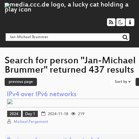
Search for person "Jan-Michael
Brummer" returned 437 results
previous page
Sort by
IPv4 over IPv6 networks
2024
Day 1
2024-11-18
219
Michael Pergament