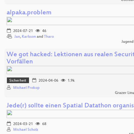
alpaka.problem
2024-07-21
46
Jan
,
Karlsson
and
Tharo
Jugend
We got hacked: Lektionen aus realen Securi
Vorfällen
Sicherheit
2024-04-06
1.9k
Michael Prokop
Grazer Lin
Jede(r) sollte einen Spatial Datathon organis
2024-03-21
68
Michael Scholz