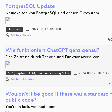
PostgresSQL Update
Neuigkeiten von PostgreSQL und dessen Ökosystem
Database
2024-08-17
188
Michael Banck
Fr
Wie funktioniert ChatGPT ganz genau?
Eine Zeitreise durch Theorie und Funktionsweise von…
AI AI, captain - LLM, machine learning & Co
2024-08-17
1.4k
Michael Christen
Fr
Wouldn't it be good if there was a standard 
public code?
You're in luck, we made one