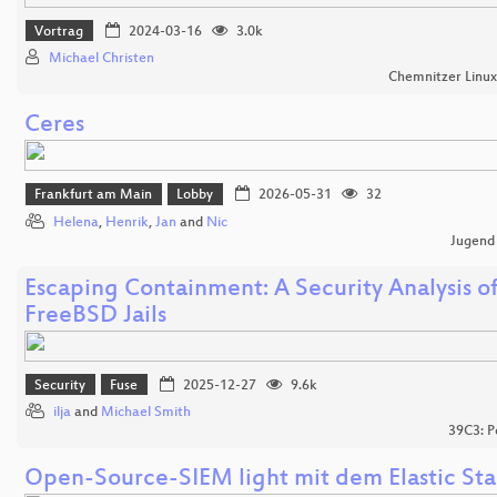
Vortrag
2024-03-16
3.0k
Michael Christen
Chemnitzer Linu
Ceres
Frankfurt am Main
Lobby
2026-05-31
32
Helena
,
Henrik
,
Jan
and
Nic
Jugend
Escaping Containment: A Security Analysis o
FreeBSD Jails
Security
Fuse
2025-12-27
9.6k
ilja
and
Michael Smith
39C3: P
Open-Source-SIEM light mit dem Elastic St