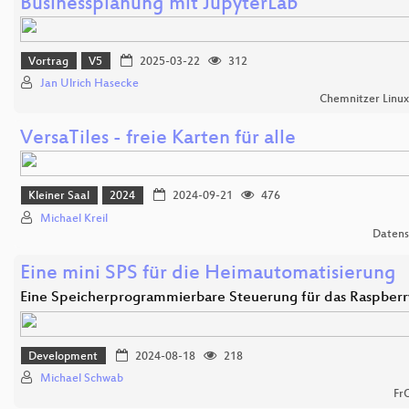
Businessplanung mit JupyterLab
Vortrag
V5
2025-03-22
312
Jan Ulrich Hasecke
Chemnitzer Linu
VersaTiles - freie Karten für alle
Kleiner Saal
2024
2024-09-21
476
Michael Kreil
Datens
Eine mini SPS für die Heimautomatisierung
Eine Speicherprogrammierbare Steuerung für das Raspber
Development
2024-08-18
218
Michael Schwab
Fr