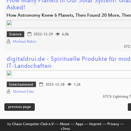
How Many Planets in Our Solar System? Gla
Asked!
How Astronomy Knew 6 Planets, Then Found 20 More, Th
Science
2023-12-29
6.0k
Michael Büker
37C
digitaldrui.de - Spirituelle Produkte für mo
IT-Landschaften
Entertainment
2023-12-28
1.2k
Michael Eder
37C3: Lightning T
previous page
by
Chaos Computer Club e.V
––
About
––
Apps
––
Imprint
––
Privacy
––
c3voc