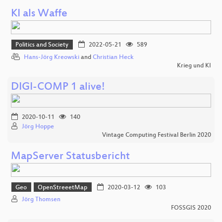
KI als Waffe
Politics and Society
2022-05-21
589
Hans-Jörg Kreowski
and
Christian Heck
Krieg und KI
DIGI-COMP 1 alive!
2020-10-11
140
Jörg Hoppe
Vintage Computing Festival Berlin 2020
MapServer Statusbericht
Geo
OpenStreeetMap
2020-03-12
103
Jörg Thomsen
FOSSGIS 2020