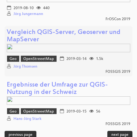
2019-08-10
440
Jörg Jungermann
FrOSCon 2019
Vergleich QGIS-Server, Geoserver und
MapServer
Geo
OpenStreeetMap
2019-03-14
1.5k
Jörg Thomsen
FOSSGIS 2019
Ergebnisse der Umfrage zur QGIS-
Nutzung in der Schweiz
Geo
OpenStreeetMap
2019-03-15
56
Hans-Jörg Stark
FOSSGIS 2019
previous page
next page