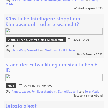
Sven Kohlmeier
,
Erik Schönenberger
,
Rahel Estermann
and
Jörg
Mäder
Winterkongress 2025
Künstliche Intelligenz stoppt den
Klimawandel – oder etwa nicht?
Digitalisierung, Umwelt- und Klimaschutz
2022-10-02
141
Hans-Jörg Kreowski
and
Wolfgang Hofkirchner
Bits & Bäume 2022
Stand der Entwicklung der staatlichen E-
ID
2024
2024-09-19
992
Annett Laube
,
Rolf Rauschenbach
,
Daniel Säuberli
and
Jörg Mäder
Netzpolitischer Abend
Leipzig giesst