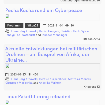
Gulaschprogrammiernacht 20
Pecha Kucha rund um Cyberpeace
Programm
fiffkon23
2023-11-04
80
Hans-Jörg Kreowski
,
Daniel Guagnin
,
Christian Heck
,
Sylvia
Johnigk
,
Kai Nothdurft
and
Jennifer Menninger
FIfFKon 2023
Aktuelle Entwicklungen bei militärischen
Drohnen – am Beispiel von Afrika, der
Ukraine…
2023-01-25
450
Hans-Jörg Kreowski
,
Richtsje Kurpershoek
,
Matthias Monroy
,
Christoph Marischka
and
Angelika Wilmen
Krieg und KI
Linux Paketfiltering reloaded