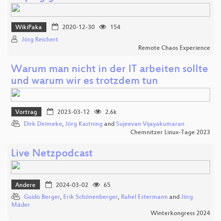
WikiPaka
2020-12-30
154
Jörg Reichert
Remote Chaos Experience
Warum man nicht in der IT arbeiten sollte
und warum wir es trotzdem tun
Vortrag
2023-03-12
2.6k
Dirk Deimeke
,
Jörg Kastning
and
Sujeevan Vijayakumaran
Chemnitzer Linux-Tage 2023
Live Netzpodcast
Andere
2024-03-02
65
Guido Berger
,
Erik Schönenberger
,
Rahel Estermann
and
Jörg
Mäder
Winterkongress 2024