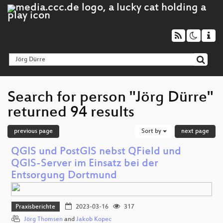
Search for person "Jörg Dürre"
returned 94 results
previous page
Sort by
next page
QGIS und PostGIS nebst QField und
QGIS-Server im Einsatz bei der
Entsorgung Dortmund
Praxisberichte
2023-03-16
317
Jörg Thomsen
and
Jakob Kopec