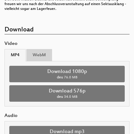
freuen wir uns nach der Abschlussveranstaltung auf einen Sektausklang -
vielleicht sogar am Lagerfeuer.
Download
Video
MP4
WebM
Download 1080p
deu
76.0 MB
Download 576p
deu
34.0 MB
Audio
Download mp3