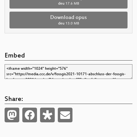
deu
17.6 MB
Download opus
deu
13.0 MB
Embed
Share: