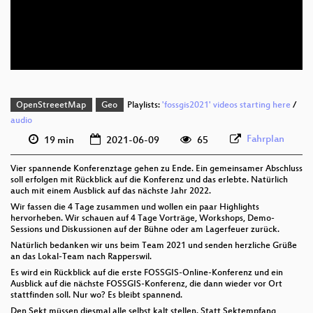
deu 576p (mp4)
deu 576p (webm)
OpenStreeetMap
Geo
Playlists:
'fossgis2021' videos starting here
/
audio
Fahrplan
19 min
2021-06-09
65
Vier spannende Konferenztage gehen zu Ende. Ein gemeinsamer Abschluss
soll erfolgen mit Rückblick auf die Konferenz und das erlebte. Natürlich
auch mit einem Ausblick auf das nächste Jahr 2022.
Wir fassen die 4 Tage zusammen und wollen ein paar Highlights
hervorheben. Wir schauen auf 4 Tage Vorträge, Workshops, Demo-
Sessions und Diskussionen auf der Bühne oder am Lagerfeuer zurück.
Natürlich bedanken wir uns beim Team 2021 und senden herzliche Grüße
an das Lokal-Team nach Rapperswil.
Es wird ein Rückblick auf die erste FOSSGIS-Online-Konferenz und ein
Ausblick auf die nächste FOSSGIS-Konferenz, die dann wieder vor Ort
stattfinden soll. Nur wo? Es bleibt spannend.
Den Sekt müssen diesmal alle selbst kalt stellen. Statt Sektempfang