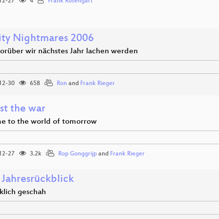
12-27
4
Frank Rosengart
ity Nightmares 2006
orüber wir nächstes Jahr lachen werden
12-30
658
Ron
and
Frank Rieger
st the war
 to the world of tomorrow
12-27
3.2k
Rop Gonggrijp
and
Frank Rieger
 Jahresrückblick
klich geschah