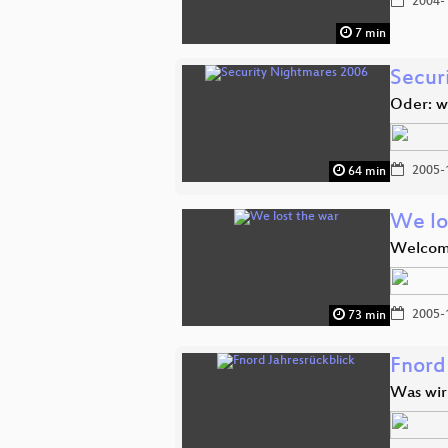
2004-
7 min
Secur
Oder: w
2005-
64 min
We lo
Welcome
2005-
73 min
Fnord
Was wir