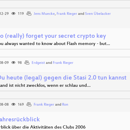
12-29
119
Jens Muecke
,
Frank Rieger
and
Sven Übelacker
 (really) forget your secret crypto key
u always wanted to know about Flash memory - but…
08-09
98
Erdgeist
and
Frank Rieger
u heute (legal) gegen die Stasi 2.0 tun kannst
and ist nicht zwecklos, wenn er schlau und…
08-08
169
Frank Rieger
and
Ron
ahresrückblick
blick über die Aktivitäten des Clubs 2006