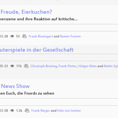
, Freude, Eierkuchen?
erszene und ihre Reaktion auf kritische…
12-28
53
Frank Rosengart
and
Rainer Fromm
terspiele in der Gesellschaft
05-23
176
Christoph Brüning
,
Frank Pinter
,
Holger Klein
and
Malte Spi
 News Show
fen Euch, die Fnords zu sehen
12-28
1.3k
Frank Rieger
and
Felix von Leitner