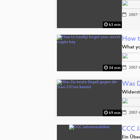
2007-
63 min
How to
What yo
2007-
34 min
Was D
Widerst
2007-
69 min
CCC J
Ein Über