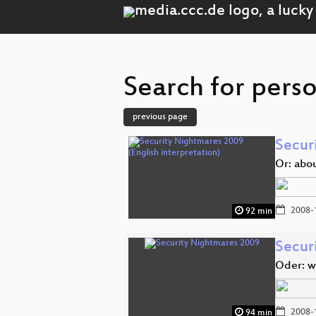
Search for pers
previous page
Secur
Or: abou
2008-
92 min
Secur
Oder: w
2008-
94 min