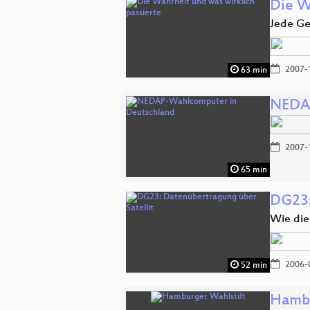
Die W
Jede Ges
2007-
63 min
NEDAP
2007-
65 min
DG23:
Wie die
2006-
52 min
Hambu