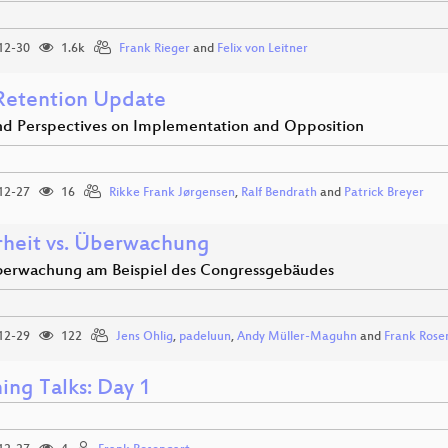
12-30
1.6k
Frank Rieger
and
Felix von Leitner
Retention Update
d Perspectives on Implementation and Opposition
12-27
16
Rikke Frank Jørgensen
,
Ralf Bendrath
and
Patrick Breyer
rheit vs. Überwachung
erwachung am Beispiel des Congressgebäudes
12-29
122
Jens Ohlig
,
padeluun
,
Andy Müller-Maguhn
and
Frank Rose
ing Talks: Day 1