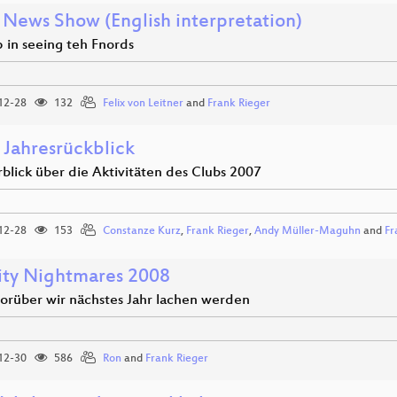
 News Show (English interpretation)
 in seeing teh Fnords
12-28
132
Felix von Leitner
and
Frank Rieger
 Jahresrückblick
blick über die Aktivitäten des Clubs 2007
12-28
153
Constanze Kurz
,
Frank Rieger
,
Andy Müller-Maguhn
and
Fr
ity Nightmares 2008
orüber wir nächstes Jahr lachen werden
12-30
586
Ron
and
Frank Rieger