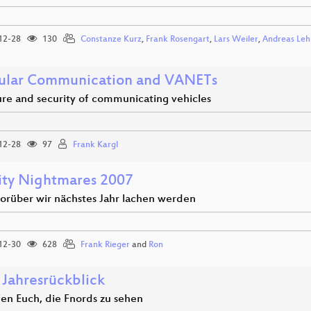
12-28
130
Constanze Kurz
,
Frank Rosengart
,
Lars Weiler
,
Andreas Leh
ular Communication and VANETs
ure and security of communicating vehicles
12-28
97
Frank Kargl
ity Nightmares 2007
orüber wir nächstes Jahr lachen werden
12-30
628
Frank Rieger
and
Ron
 Jahresrückblick
fen Euch, die Fnords zu sehen