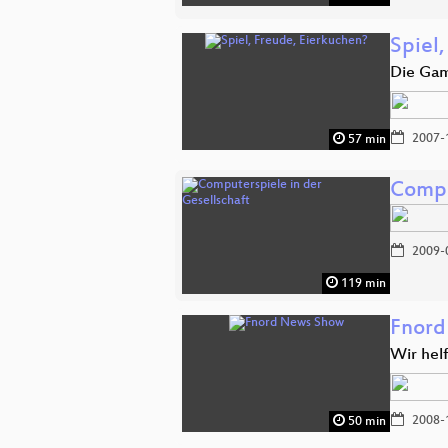
Spiel
Die Gam
2007-
57 min
Compu
2009-
119 min
Fnord
Wir hel
2008-
50 min