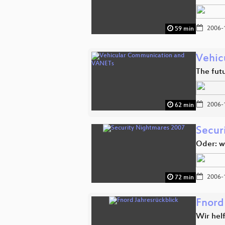
2006-
59 min
Vehic
The fut
2006-
62 min
Secur
Oder: w
2006-
72 min
Fnord
Wir hel