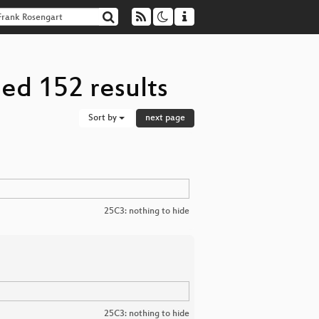
ed 152 results
Sort by
next page
25C3: nothing to hide
25C3: nothing to hide