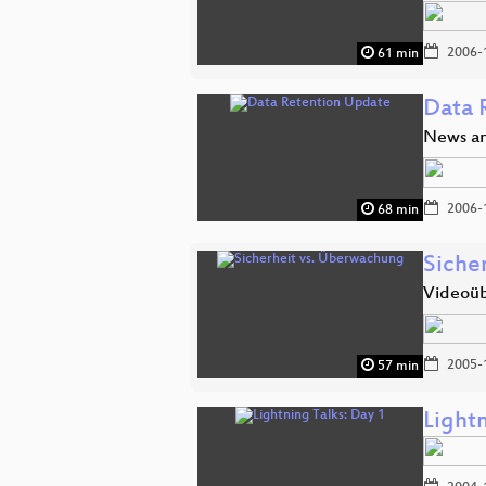
2006-
61 min
Data 
News an
2006-
68 min
Siche
Videoüb
2005-
57 min
Lightn