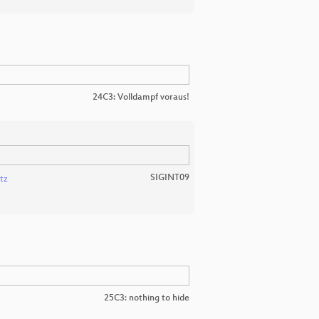
24C3: Volldampf voraus!
SIGINT09
tz
25C3: nothing to hide