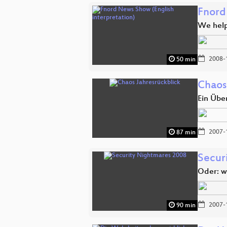
Fnord
We help
2008-
50 min
Chaos
Ein Über
2007-
87 min
Secur
Oder: w
2007-
90 min