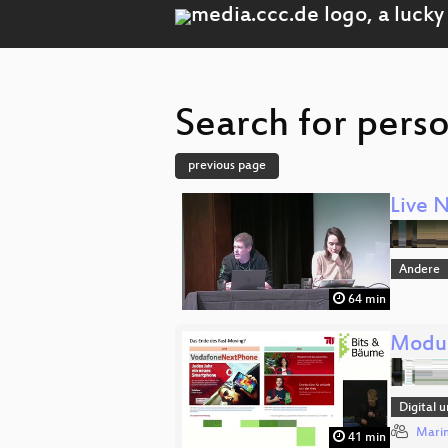
Search for perso
previous page
Live 
Andere
64 min
Modul
Digital 
Marin
41 min