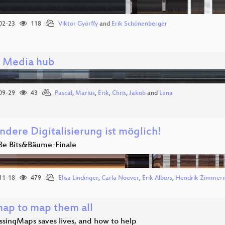
02-23
118
Viktor Györffy
and
Erik Schönenberger
l Media hub
09-29
43
Pascal
,
Marius
,
Erik
,
Chris
,
Jakob
and
Lena
ndere Digitalisierung ist möglich!
ße Bits&Bäume-Finale
11-18
479
Elisa Lindinger
,
Carla Noever
,
Erik Albers
,
Hendrik Zimmer
ap to map them all
singMaps saves lives, and how to help