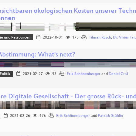
nsichtbaren ökologischen Kosten unserer Techn
önnen
e und Ressourcen
2022-10-01
175
Tilman Rüsch
,
Dr. Vivian Fri
Abstimmung: What's next?
Politik
2021-02-27
93
Erik Schönenberger
and
Daniel Graf
re Digitale Gesellschaft - Der grosse Rück- un
2021-02-26
176
Erik Schönenberger
and
Patrick Stählin