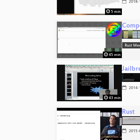
2018-
5 min
Compil
Rust Me
45 min
Jailbr
2014-
43 min
Rust
2015-