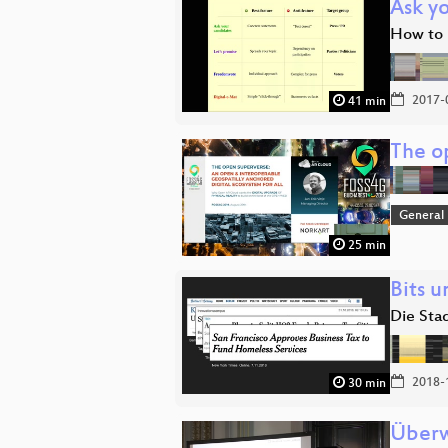
Ask y
How to 
2017-
41 min
The o
General
25 min
Bits 
Die Sta
2018-
30 min
Überw