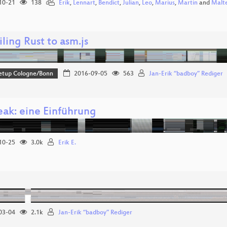
10-21
138
Erik
,
Lennart
,
Bendict
,
Julian
,
Leo
,
Marius
,
Martin
and
Malt
ing Rust to asm.js
etup Cologne/Bonn
2016-09-05
563
Jan-Erik “badboy” Rediger
eak: eine Einführung
10-25
3.0k
Erik E.
03-04
2.1k
Jan-Erik “badboy” Rediger