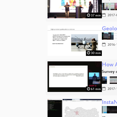
2017-
37 min
Geolo
2016-
30 min
How Al
Survey 
2017-
61 min
Insta