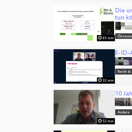
Die u
tun k
Ökonomi
65 min
E-ID-
Recht & 
32 min
10 Jah
Andere
52 min