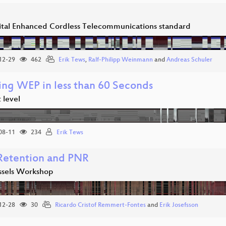
ital Enhanced Cordless Telecommunications standard
12-29
462
Erik Tews
,
Ralf-Philipp Weinmann
and
Andreas Schuler
ing WEP in less than 60 Seconds
 level
08-11
234
Erik Tews
Retention and PNR
ssels Workshop
12-28
30
Ricardo Cristof Remmert-Fontes
and
Erik Josefsson