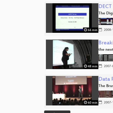
DECT
The Dig
2008-
66 min
Break
the next
2007-
48 min
Data 
The Bru
2007-
60 min