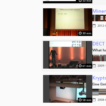
50 min
Minem
2012-
30 min
DECT (
What ha
2009-
61 min
Krypt
Eine Ei
2008-
58 min