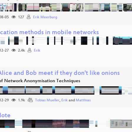
08-05
127
Erik Meerburg
cation methods in mobile networks
12-27
2.4k
Erik
ice and Bob meet if they don't like onions
of Network Anonymisation Techniques
12-29
1.9k
Tobias Mueller
,
Erik
and
Matthias
Note