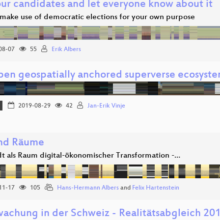
our candidates and let everyone know about it
make use of democratic elections for your own purpose
08-07
55
Erik Albers
pen geospatially anchored superverse ecosyst
2019-08-29
42
Jan-Erik Vinje
und Räume
dt als Raum digital-ökonomischer Transformation -…
11-17
105
Hans-Hermann Albers
and
Felix Hartenstein
achung in der Schweiz - Realitätsabgleich 20