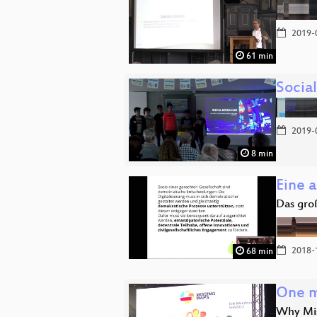
2019-
61 min
Socia
2019-
8 min
Eine a
Das gro
2018-
68 min
One m
Why Mis