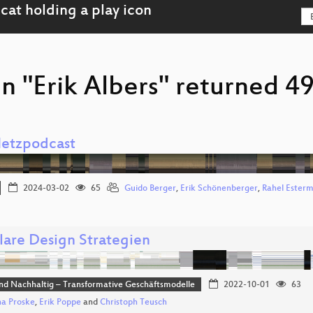
n "Erik Albers" returned 49
Netzpodcast
2024-03-02
65
Guido Berger
,
Erik Schönenberger
,
Rahel Ester
are Design Strategien
und Nachhaltig – Transformative Geschäftsmodelle
2022-10-01
63
a Proske
,
Erik Poppe
and
Christoph Teusch