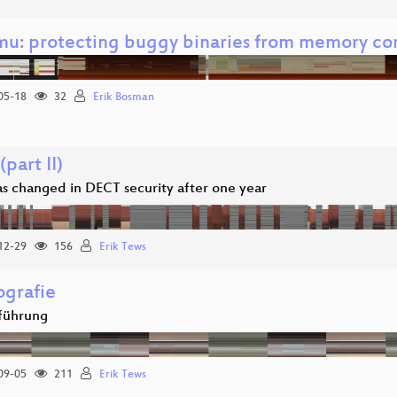
u: protecting buggy binaries from memory cor
05-18
32
Erik Bosman
part II)
s changed in DECT security after one year
12-29
156
Erik Tews
ografie
nführung
09-05
211
Erik Tews