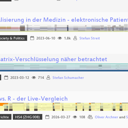
alisierung in der Medizin - elektronische Patie
ociety & Politics
2023-06-10
1.8k
Stefan Streit
atrix-Verschlüsselung näher betrachtet
2023-03-12
714
Stefan Schumacher
s. R - der Live-Vergleich
richte
HS4 (ZHG 008)
2026-03-27
108
Oliver Archner
and
S