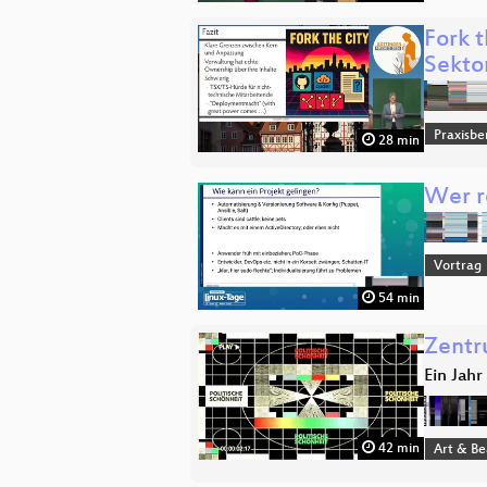
Fork 
Sekto
Praxisbe
28 min
Wer r
Vortrag
54 min
Zentr
Ein Jah
42 min
Art & B