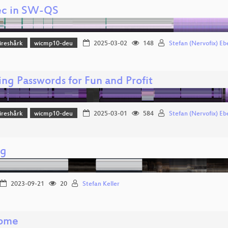
ec in SW-QS
reshårk
wicmp10-deu
2025-03-02
148
Stefan (Nervofix) Eb
ing Passwords for Fun and Profit
reshårk
wicmp10-deu
2025-03-01
584
Stefan (Nervofix) Eb
ng
2023-09-21
20
Stefan Keller
ome