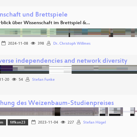
nschaft und Brettspiele
rblick über Wissenschaft im Brettspiel &…
2024-11-08
398
Dr. Christoph Willmes
verse independencies and network diversity
11-20
54
Stefan Funke
ihung des Weizenbaum-Studienpreises
mm
fiffkon23
2023-11-04
227
Stefan Hügel