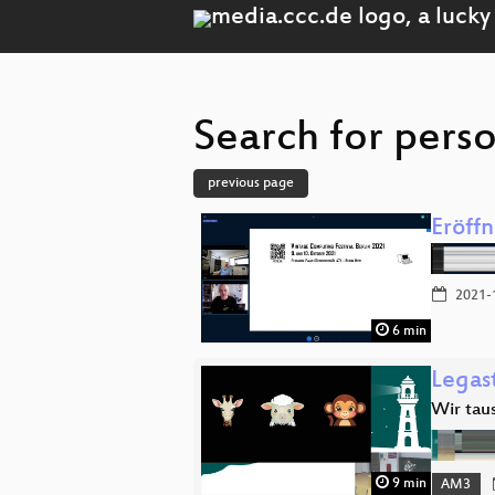
Search for perso
previous page
Eröff
2021-
6 min
Legas
Wir tau
9 min
AM3