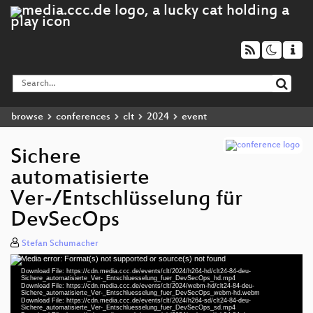
browse
conferences
clt
2024
event
Sichere
automatisierte
Ver-/Entschlüsselung für
DevSecOps
Stefan Schumacher
Media error: Format(s) not supported or source(s) not found
Video
Download File: https://cdn.media.ccc.de/events/clt/2024/h264-hd/clt24-84-deu-
Player
Sichere_automatisierte_Ver-_Entschluesselung_fuer_DevSecOps_hd.mp4
Download File: https://cdn.media.ccc.de/events/clt/2024/webm-hd/clt24-84-deu-
Sichere_automatisierte_Ver-_Entschluesselung_fuer_DevSecOps_webm-hd.webm
Download File: https://cdn.media.ccc.de/events/clt/2024/h264-sd/clt24-84-deu-
Sichere_automatisierte_Ver-_Entschluesselung_fuer_DevSecOps_sd.mp4