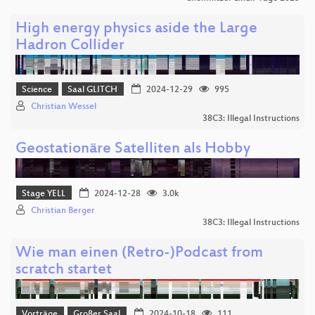
High energy physics aside the Large
Hadron Collider
Science
Saal GLITCH
2024-12-29
995
Christian Wessel
38C3: Illegal Instructions
Geostationäre Satelliten als Hobby
Stage YELL
2024-12-28
3.0k
Christian Berger
38C3: Illegal Instructions
Wie man einen (Retro-)Podcast from
scratch startet
Vorträge
Großer Saal
2024-10-18
111