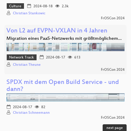
Culture
2024-08-18
2.3k
Christian Stankowic
FrOSCon 2024
Von L2 auf EVPN-VXLAN in 4 Jahren
Migration eines PaaS-Netzwerks mit größtmöglichem…
Network Track
2024-08-17
613
Christian Theune
FrOSCon 2024
SPDX mit dem Open Build Service - und
dann?
2024-08-17
82
Christian Schneemann
FrOSCon 2024
next page