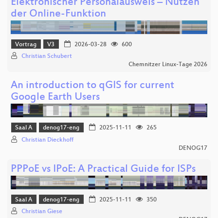
Elektronischer Personalausweis – Nutzen
der Online‑Funktion
Vortrag
V3
2026-03-28
600
Christian Schubert
Chemnitzer Linux-Tage 2026
An introduction to qGIS for current
Google Earth Users
Saal A
denog17-eng
2025-11-11
265
Christian Dieckhoff
DENOG17
PPPoE vs IPoE: A Practical Guide for ISPs
Saal A
denog17-eng
2025-11-11
350
Christian Giese