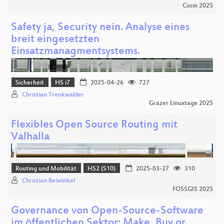
Cosin 2025
Safety ja, Security nein. Analyse eines
breit eingesetzten
Einsatzmanagmentsystems.
Sicherheit
HS i7
2025-04-26
727
Christian Trenkwalder
Grazer Linuxtage 2025
Flexibles Open Source Routing mit
Valhalla
Routing und Mobilität
HS2 (S10)
2025-03-27
310
Christian Beiwinkel
FOSSGIS 2025
Governance von Open-Source-Software
im öffentlichen Sektor: Make, Buy or