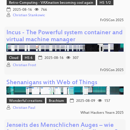
Retro-Computing - VAXination becoming cool again
HS 1/2
2025-08-16
766
Christian Stankowic
FrOSCon 2025
Incus - The Powerful system container and
virtual machine manager
Cloud
HS 6
2025-08-16
307
Christian Frost
FrOSCon 2025
Shenanigans with Web of Things
Wonderful creations
Brachium
2025-08-09
157
Christian Paul
What Hackers Yearn 2025
Jenseits des Menschlichen Auges – wie