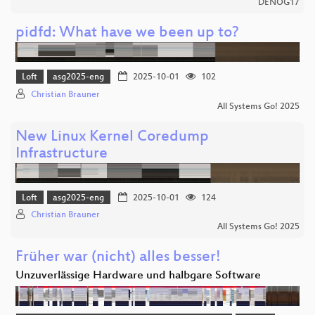
DENOG17
pidfd: What have we been up to?
Loft
asg2025-eng
2025-10-01
102
Christian Brauner
All Systems Go! 2025
New Linux Kernel Coredump
Infrastructure
Loft
asg2025-eng
2025-10-01
124
Christian Brauner
All Systems Go! 2025
Früher war (nicht) alles besser!
Unzuverlässige Hardware und halbgare Software