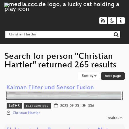
Search for person "Christian
Hartler" returned 265 results
Sort by
next page
Kalman Filter und Sensor Fusion
LoTHR
realraum-deu
2025-09-25
356
Christian Hartler
realraum