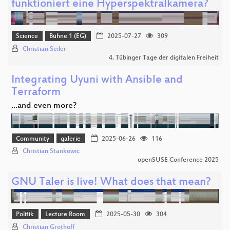
funktioniert eine Hyperspektralkamera?
Science
Bühne 1 (EG)
2025-07-27
309
Christian Seiler
4. Tübinger Tage der digitalen Freiheit
Integrating Uyuni with Ansible and
Terraform
...and even more?
Community
galerie
2025-06-26
116
Christian Stankowic
openSUSE Conference 2025
GNU Taler is live! What does that mean?
Politik
Lecture Room
2025-05-30
304
Christian Grothoff