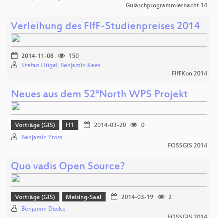
Gulaschprogrammiernacht 14
Verleihung des FIfF-Studienpreises 2014
2014-11-08
150
Stefan Hügel, Benjamin Kees
FIfFKon 2014
Neues aus dem 52°North WPS Projekt
Vorträge (GIS)
H1
2014-03-20
0
Benjamin Pross
FOSSGIS 2014
Quo vadis Open Source?
Vorträge (GIS)
Meising-Saal
2014-03-19
2
Benjamin Ducke
FOSSGIS 2014