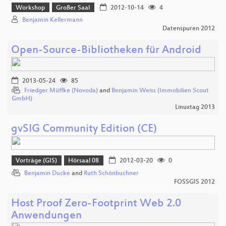
Workshop
Großer Saal
2012-10-14
4
Benjamin Kellermann
Datenspuren 2012
Open-Source-Bibliotheken für Android
2013-05-24
85
Friedger Müffke (Novoda)
and
Benjamin Weiss (Immobilien Scout
GmbH)
Linuxtag 2013
gvSIG Community Edition (CE)
Vorträge (GIS)
Hörsaal 08
2012-03-20
0
Benjamin Ducke
and
Ruth Schönbuchner
FOSSGIS 2012
Host Proof Zero-Footprint Web 2.0
Anwendungen