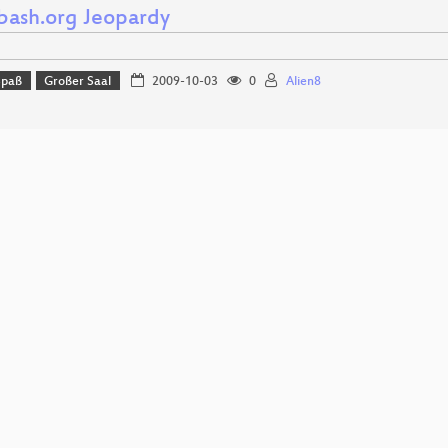
-bash.org Jeopardy
Spaß
Großer Saal
2009-10-03
0
Alien8