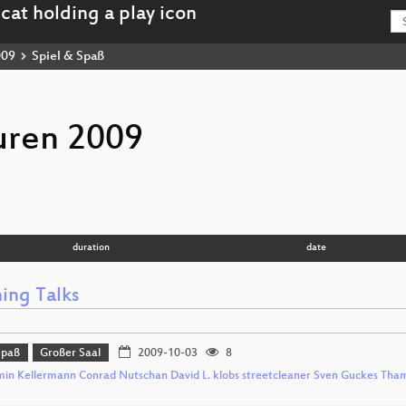
009
Spiel & Spaß
uren 2009
duration
date
ing Talks
Spaß
Großer Saal
2009-10-03
8
min Kellermann Conrad Nutschan David L. klobs streetcleaner Sven Guckes Tha