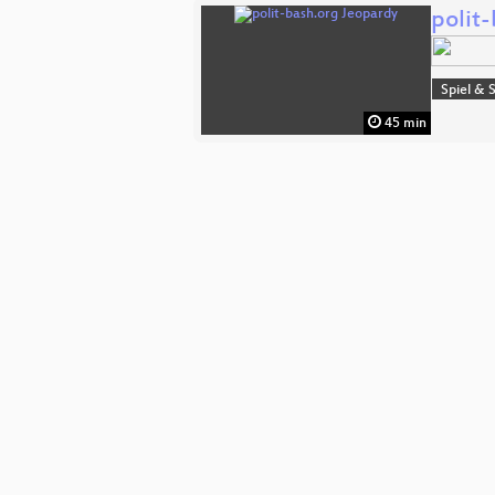
polit
Spiel & 
45 min