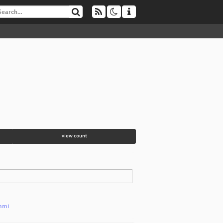
view count
mmi