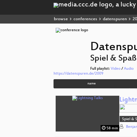
browse
conferences
datenspuren
2
Datensp
Spiel & Spaß
Full playlist:
Video
/
Audio
https://datenspuren.de/2009
name
Lightn
Spiel & 
Benja
58 min