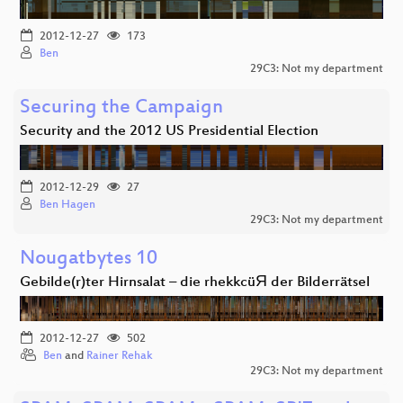
2012-12-27
173
Ben
29C3: Not my department
Securing the Campaign
Security and the 2012 US Presidential Election
2012-12-29
27
Ben Hagen
29C3: Not my department
Nougatbytes 10
Gebilde(r)ter Hirnsalat – die rhekkcüЯ der Bilderrätsel
2012-12-27
502
Ben
and
Rainer Rehak
29C3: Not my department