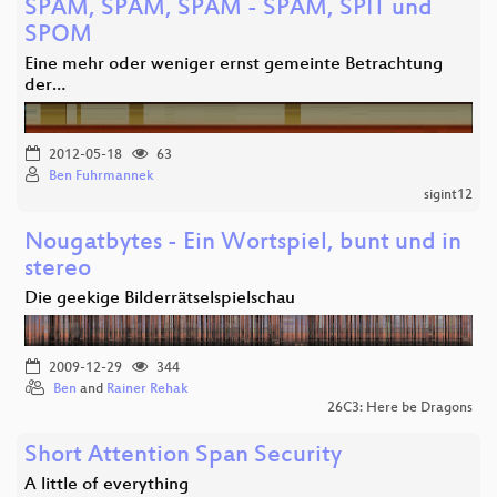
SPAM, SPAM, SPAM - SPAM, SPIT und
SPOM
Eine mehr oder weniger ernst gemeinte Betrachtung
der…
2012-05-18
63
Ben Fuhrmannek
sigint12
Nougatbytes - Ein Wortspiel, bunt und in
stereo
Die geekige Bilderrätselspielschau
2009-12-29
344
Ben
and
Rainer Rehak
26C3: Here be Dragons
Short Attention Span Security
A little of everything