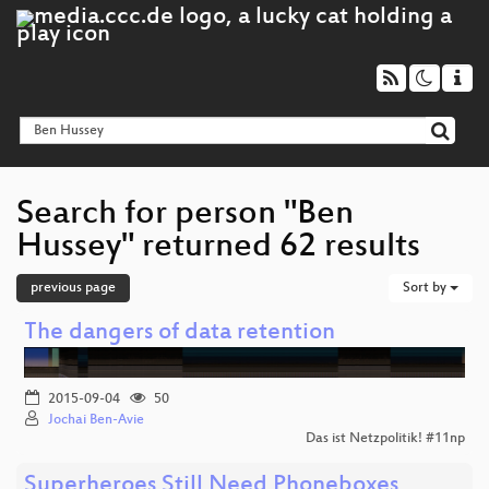
Search for person "Ben
Hussey" returned 62 results
previous page
Sort by
The dangers of data retention
2015-09-04
50
Jochai Ben-Avie
Das ist Netzpolitik! #11np
Superheroes Still Need Phoneboxes