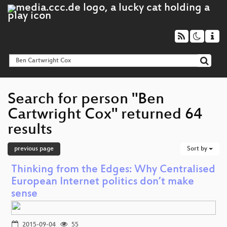
Search for person "Ben
Cartwright Cox" returned 64
results
previous page
Sort by
Thinking from the Edges: Why Centralised
European Internet politics don’t make
sense
2015-09-04
55