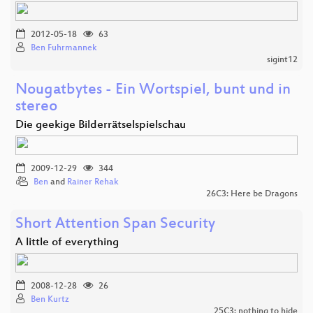
2012-05-18
63
Ben Fuhrmannek
sigint12
Nougatbytes - Ein Wortspiel, bunt und in
stereo
Die geekige Bilderrätselspielschau
2009-12-29
344
Ben
and
Rainer Rehak
26C3: Here be Dragons
Short Attention Span Security
A little of everything
2008-12-28
26
Ben Kurtz
25C3: nothing to hide