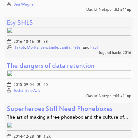
Ben Wagner
Das ist Netzpolitik! #11np
Esy SHLS
2016-10-16
38
Jakob
,
Moritz
,
Ben
,
Emile
,
Janita
,
Peter
and
Paul
Jugend hackt 2016
The dangers of data retention
2015-09-04
50
Jochai Ben-Avie
Das ist Netzpolitik! #11np
Superheroes Still Need Phoneboxes
The art of making a free phonebox and the culture of…
2014-12-28
1.2k