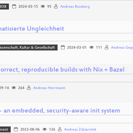
BOB
2024-03-15
95
Andreas Rossberg
atisierte Ungleichheit
issenschaft, Kultur & Gesellschaft
2024-03-01
111
Andreas Gep
correct, reproducible builds with Nix + Bazel
09-14
264
Andreas Herrmann
 - an embedded, security-aware init system
ment
2023-08-06
126
Andreas Zdziarstek