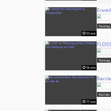
Erwei
Vortrag
53 min
FLOSS
Vortrag
56 min
Barrie
Karl der
77 min