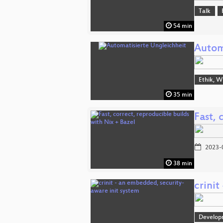
Talk
54 min
Autom
Ethik, W
35 min
Fast, 
2023-
38 min
crinit
Develop