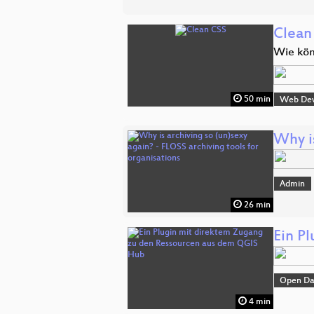
Clean
Wie kön
50 min
Web De
Why is
Admin
26 min
Ein P
Open Da
4 min