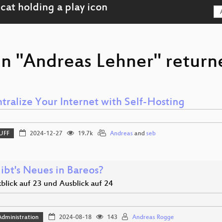
on "Andreas Lehner" return
tralize Your Internet with Self-Hosting
UFF
2024-12-27
19.7k
Andreas
and
seb
ibt's Neues in Bareos?
blick auf 23 und Ausblick auf 24
dministration
2024-08-18
143
Andreas Rogge