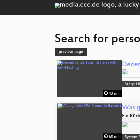
Search for pers
previous page
Decen
Stage H
43 min
Was g
Ein Rück
60 min
System A