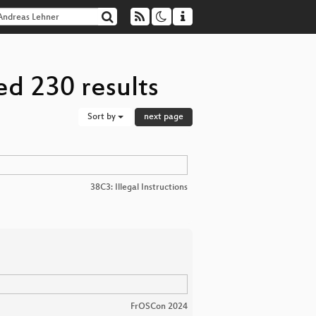
ed 230 results
Sort by
next page
38C3: Illegal Instructions
FrOSCon 2024