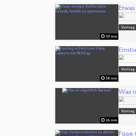
Etwas
Vortrag
39 min
Einst
Vortrag
58 min
Was is
Vortrag
26 min
Füge 