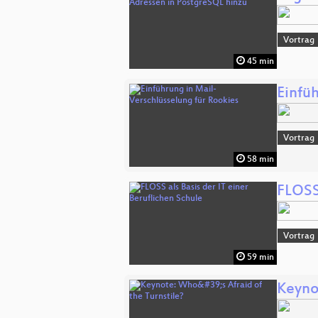
Vortrag
45 min
Einfü
Vortrag
58 min
FLOSS 
Vortrag
59 min
Keynot