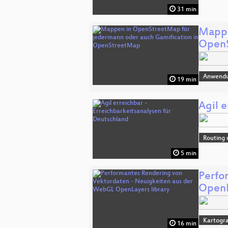
31 min
Mappe
Open
Anwend
19 min
Agil e
Routing 
5 min
Perfo
OpenL
Kartogra
16 min