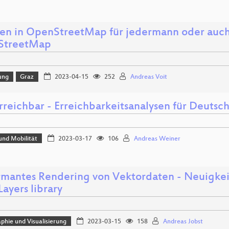
n in OpenStreetMap für jedermann oder auch 
StreetMap
ung
Graz
2023-04-15
252
Andreas Voit
rreichbar - Erreichbarkeitsanalysen für Deutsc
und Mobilität
2023-03-17
106
Andreas Weiner
rmantes Rendering von Vektordaten - Neuigke
ayers library
phie und Visualisierung
2023-03-15
158
Andreas Jobst