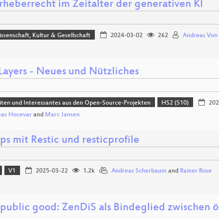
rheberrecht im Zeitalter der generativen KI
issenschaft, Kultur & Gesellschaft
2024-03-02
262
Andreas Von
ayers - Neues und Nützliches
ten und Interessantes aus den Open-Source-Projekten
HS2 (S10)
202
eas Hocevar
and
Marc Jansen
s mit Restic und resticprofile
V1
2025-03-22
1.2k
Andreas Scherbaum
and
Rainer Rose
 a public good: ZenDiS als Bindeglied zwischen 