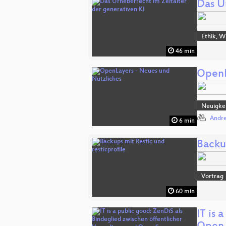
Das U
Ethik, W
46 min
OpenL
Neuigkei
Andr
6 min
Backup
Vortrag
60 min
IT is