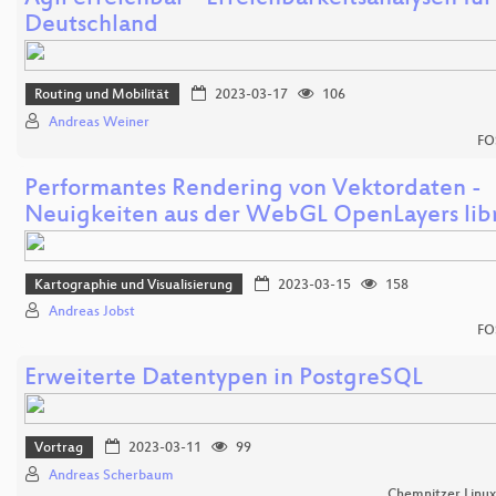
Deutschland
Routing und Mobilität
2023-03-17
106
Andreas Weiner
FO
Performantes Rendering von Vektordaten -
Neuigkeiten aus der WebGL OpenLayers lib
Kartographie und Visualisierung
2023-03-15
158
Andreas Jobst
FO
Erweiterte Datentypen in PostgreSQL
Vortrag
2023-03-11
99
Andreas Scherbaum
Chemnitzer Linu