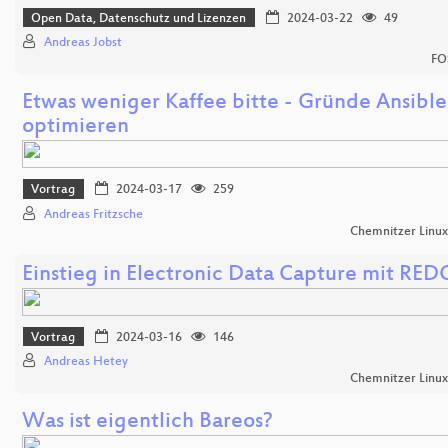
Open Data, Datenschutz und Lizenzen
2024-03-22
49
Andreas Jobst
FO
Etwas weniger Kaffee bitte - Gründe Ansible
optimieren
Vortrag
2024-03-17
259
Andreas Fritzsche
Chemnitzer Linu
Einstieg in Electronic Data Capture mit RED
Vortrag
2024-03-16
146
Andreas Hetey
Chemnitzer Linu
Was ist eigentlich Bareos?