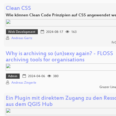
Clean CSS
Wie können Clean Code Prinzipien auf CSS angewendet w
Web Development
2024-08-17
163
Andreas Gartz
Fr
Why is archiving so (un)sexy again? - FLOSS
archiving tools for organisations
Admin
2024-04-06
380
Andreas Zingerle
Grazer Lin
Ein Plugin mit direktem Zugang zu den Ress
aus dem QGIS Hub