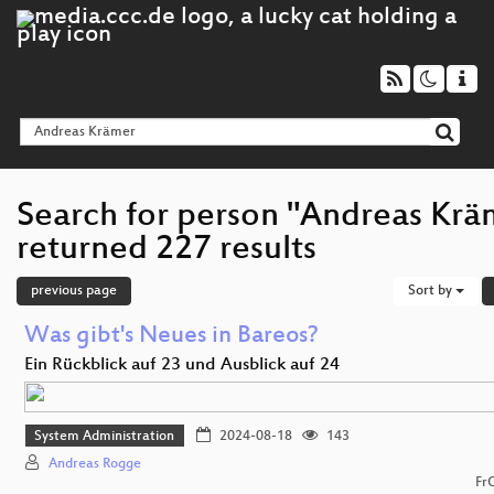
Search for person "Andreas Krä
returned 227 results
previous page
Sort by
Was gibt's Neues in Bareos?
Ein Rückblick auf 23 und Ausblick auf 24
System Administration
2024-08-18
143
Andreas Rogge
Fr