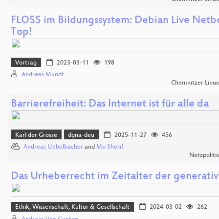
FLOSS im Bildungssystem: Debian Live Netb
Top!
Vortrag
2023-03-11
198
Andreas Mundt
Chemnitzer Linu
Barrierefreiheit: Das Internet ist für alle da
Karl der Grosse
dgna-deu
2025-11-27
456
Andreas Uebelbacher
and
Mo Sherif
Netzpoliti
Das Urheberrecht im Zeitalter der generativ
Ethik, Wissenschaft, Kultur & Gesellschaft
2024-03-02
262