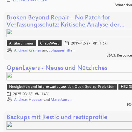
Andreas Von Gunten
Winterko
Broken Beyond Repair - No Patch for
Verfassungsschutz: Kritische Analyse der…
Antifaschismus
ChaosWest
2019-12-27
1.6k
Andreas Krämer
and
Johannes Filter
36C3: Resource
OpenLayers - Neues und Nützliches
Neuigkeiten und Interessantes aus den Open-Source-Projekten
HS2 (S
2025-03-28
143
Andreas Hocevar
and
Marc Jansen
FO
Backups mit Restic und resticprofile