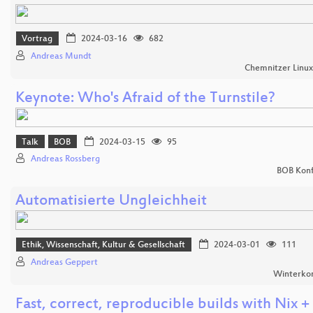
Vortrag
2024-03-16
682
Andreas Mundt
Chemnitzer Linu
Keynote: Who's Afraid of the Turnstile?
Talk
BOB
2024-03-15
95
Andreas Rossberg
BOB Konf
Automatisierte Ungleichheit
Ethik, Wissenschaft, Kultur & Gesellschaft
2024-03-01
111
Andreas Geppert
Winterko
Fast, correct, reproducible builds with Nix +