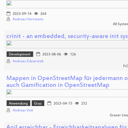
2023-09-14
264
Andreas Herrmann
All Syste
crinit - an embedded, security-aware init sy
Development
2023-08-06
126
Andreas Zdziarstek
Fr
Mappen in OpenStreetMap für jedermann o
auch Gamification in OpenStreetMap
Anwendung
Graz
2023-04-15
252
Andreas Voit
Grazer Lin
Agil erreichbar - Erreichbarkeitsanalysen für