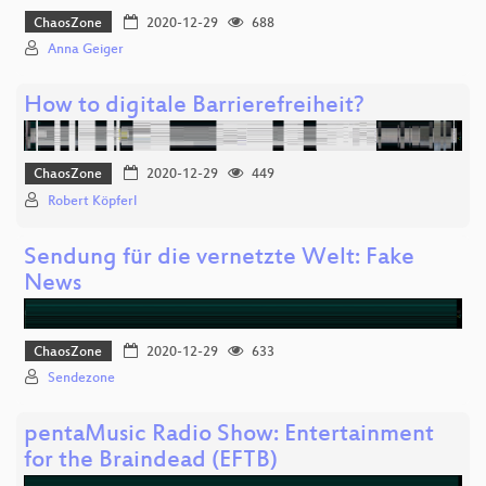
ChaosZone
2020-12-29
688
Anna Geiger
How to digitale Barrierefreiheit?
ChaosZone
2020-12-29
449
Robert Köpferl
Sendung für die vernetzte Welt: Fake
News
ChaosZone
2020-12-29
633
Sendezone
pentaMusic Radio Show: Entertainment
for the Braindead (EFTB)