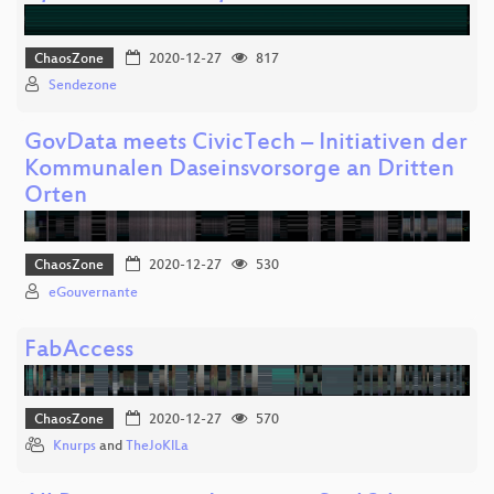
ChaosZone
2020-12-27
817
Sendezone
GovData meets CivicTech – Initiativen der
Kommunalen Daseinsvorsorge an Dritten
Orten
ChaosZone
2020-12-27
530
eGouvernante
FabAccess
ChaosZone
2020-12-27
570
Knurps
and
TheJoKlLa