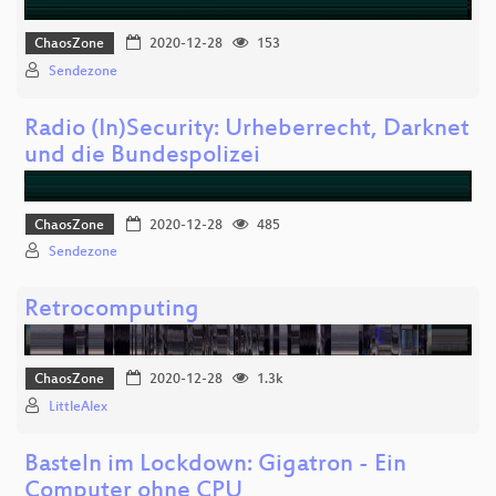
ChaosZone
2020-12-28
153
Sendezone
Radio (In)Security: Urheberrecht, Darknet
und die Bundespolizei
ChaosZone
2020-12-28
485
Sendezone
Retrocomputing
ChaosZone
2020-12-28
1.3k
LittleAlex
Basteln im Lockdown: Gigatron - Ein
Computer ohne CPU