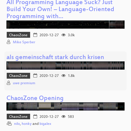
All Programming Language Suck? Just
Build Your Own! – Language-Oriented
Programming with…
ChaosZone
2020-12-27
3.0k
Mike Sperber
als gemeinschaft stark durch krisen
ChaosZone
2020-12-27
1.8k
uwe premium
ChaosZone Opening
ChaosZone
2020-12-27
583
nilo
,
honky
and
bigalex