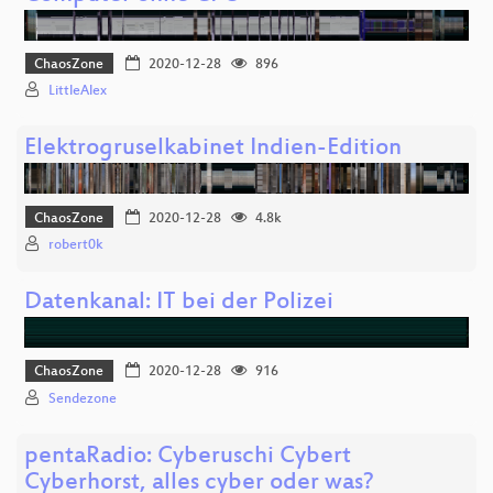
ChaosZone
2020-12-28
896
LittleAlex
Elektrogruselkabinet Indien-Edition
ChaosZone
2020-12-28
4.8k
robert0k
Datenkanal: IT bei der Polizei
ChaosZone
2020-12-28
916
Sendezone
pentaRadio: Cyberuschi Cybert
Cyberhorst, alles cyber oder was?