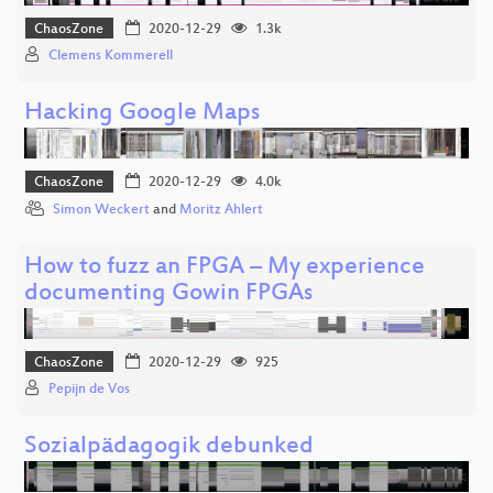
ChaosZone
2020-12-29
1.3k
Clemens Kommerell
Hacking Google Maps
ChaosZone
2020-12-29
4.0k
Simon Weckert
and
Moritz Ahlert
How to fuzz an FPGA – My experience
documenting Gowin FPGAs
ChaosZone
2020-12-29
925
Pepijn de Vos
Sozialpädagogik debunked