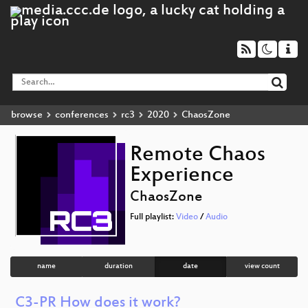
browse
conferences
rc3
2020
ChaosZone
Remote Chaos
Experience
ChaosZone
Full playlist:
Video
/
Audio
name
duration
date
view count
C3-PR How does it work?