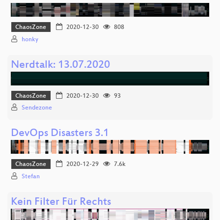
ChaosZone
2020-12-30
808
honky
Nerdtalk: 13.07.2020
ChaosZone
2020-12-30
93
Sendezone
DevOps Disasters 3.1
ChaosZone
2020-12-29
7.6k
Stefan
Kein Filter Für Rechts