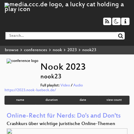
browse
conferences
nook
2023
nook23
Nook 2023
nook23
Full playlist:
Video
/
Audio
https://2023.nook-luebeck.de/
name
duration
date
view count
Online-Recht für Nerds: Do's and Don'ts
Crashkurs über wichtige juristische Online-Themen