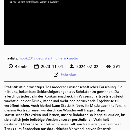
deu 1080p (mp4)
Ist_es_schon_signifikant_webm-sd.webm
deu 1080p (webm)
deu 576p (mp4)
deu 576p (webm)
Playlists:
'nook23' videos starting here
/
audio
43 min
2023-11-04
2024-02-02
391
Fahrplan
Statistik ist ein wichtiger Teil moderner wissenschaftlicher Forschung. Sie
hilft uns, belastbare Schlussfolgerungen aus Rohdaten zu gewinnen. Da
allerdings jedes Jahr der Konkurrenzdruck im Wissenschaftsbetrieb steigt,
wächst auch der Druck, mehr und mehr beeindruckende Ergebnisse zu
veröffentlichen. Auch hierbei kann Statistik (bzw. ihr Missbrauch) helfen. In
diesem Vortrag reisen wir durch die Wunderwelt fragwürdiger
statistischer Praktiken und lernen, unsere Rohdaten so lange zu quälen, bis
sie endlich jede beliebige Version unserer persönlichen Wahrheit
gestehen. (Alternativ richtet sich dieser Talk auch an jeden, der ein paar
Tricks zum Entdecken missbräuchlicher Verwendung von Statistik