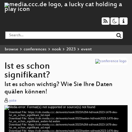
browse
conferences
nook
2023
event
Ist es schon
signifikant?
Ist es schon wichtig? Wie Sie Ihre Daten
quälen können!
yote
Media error: Format(s) not supported or source(s) not found
Video
Download File: https://cdn.media.ccc.de/events/nook/2023/h264-hd/nook2023-1476-deu-
Player
Ist_es_schon_signifikant_hd.mp4
Download File: https://cdn.media.ccc.de/events/nook/2023/webm-hd/nook2023-1476-deu-
Ist_es_schon_signifikant_webm-hd.webm
Download File: https://cdn.media.ccc.de/events/nook/2023/h264-sd/nook2023-1476-deu-
Ist_es_schon_signifikant_sd.mp4
Download File: https://cdn.media.ccc.de/events/nook/2023/webm-sd/nook2023-1476-deu-