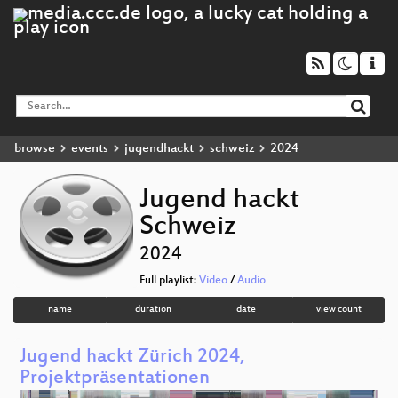
browse
events
jugendhackt
schweiz
2024
Jugend hackt
Schweiz
2024
Full playlist:
Video
/
Audio
name
duration
date
view count
Jugend hackt Zürich 2024,
Projektpräsentationen