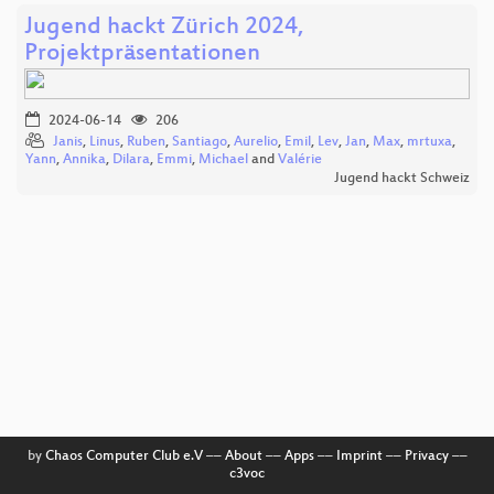
Jugend hackt Zürich 2024,
Projektpräsentationen
2024-06-14
206
Janis
,
Linus
,
Ruben
,
Santiago
,
Aurelio
,
Emil
,
Lev
,
Jan
,
Max
,
mrtuxa
,
Yann
,
Annika
,
Dilara
,
Emmi
,
Michael
and
Valérie
Jugend hackt Schweiz
by
Chaos Computer Club e.V
––
About
––
Apps
––
Imprint
––
Privacy
––
c3voc