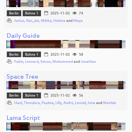
Berlin
Bühne 1
2025-11-02
74
Justus
,
Ilias
,
jim
,
Mikka
,
Helena
and
Maya
Daily Guide
Berlin
Bühne 1
2025-11-02
58
Pablo
,
Lennard
,
Simon
,
Mohammed
and
Jonathan
Space Tree
Berlin
Bühne 1
2025-11-02
56
Hanl
,
Theodora
,
Paulina
,
Lilly
,
Andrii
,
Leonid
,
Jona
and
Matilda
Lama Script