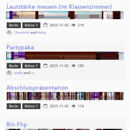
Lautstärke messen (im Klassenzimmer)
Berlin
Bühne 1
2025-11-02
219
Charlotte
and
Anna
Partypaka
Berlin
Bühne 1
2025-11-02
185
melly
and
Lu
Abschlusspräsentation
Berlin
Bühne 1
2025-11-02
174
Bit-Flip