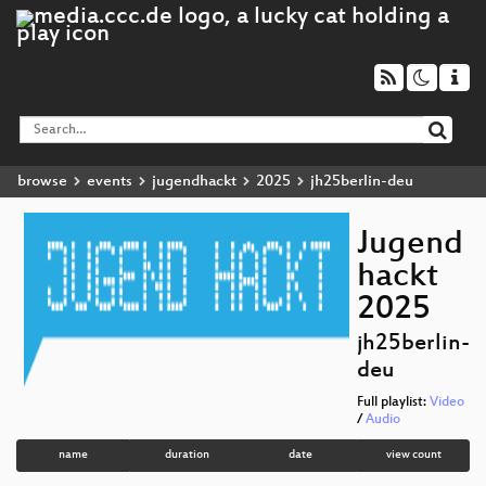
browse
events
jugendhackt
2025
jh25berlin-deu
Jugend
hackt
2025
jh25berlin-
deu
Full playlist:
Video
/
Audio
name
duration
date
view count