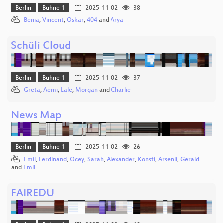
Berlin
Bühne 1
2025-11-02
38
Benia
,
Vincent
,
Oskar
,
404
and
Arya
Schüli Cloud
Berlin
Bühne 1
2025-11-02
37
Greta
,
Aemi
,
Lale
,
Morgan
and
Charlie
News Map
Berlin
Bühne 1
2025-11-02
26
Emil
,
Ferdinand
,
Ocey
,
Sarah
,
Alexander
,
Konsti
,
Arsenii
,
Gerald
and
Emil
FAIREDU