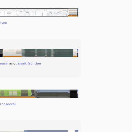
msen
emann
and
Jannik Günther
rnasocchi