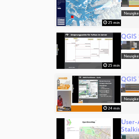
Neuigke
25 min
QGIS 
Neuigke
25 min
QGIS 
Neuigke
24 min
User-
Stalk