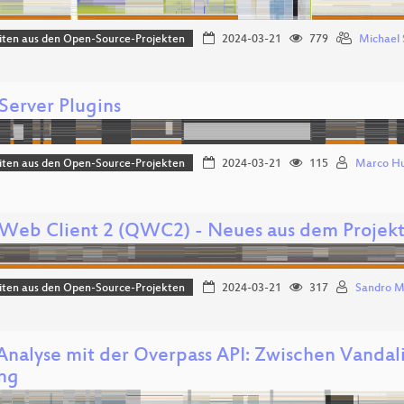
iten aus den Open-Source-Projekten
2024-03-21
779
Michael
Server Plugins
iten aus den Open-Source-Projekten
2024-03-21
115
Marco Hu
Web Client 2 (QWC2) - Neues aus dem Projek
iten aus den Open-Source-Projekten
2024-03-21
317
Sandro M
Analyse mit der Overpass API: Zwischen Vanda
ing