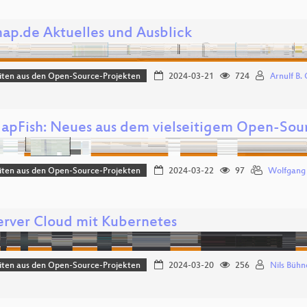
ap.de Aktuelles und Ausblick
iten aus den Open-Source-Projekten
2024-03-21
724
Arnulf B. 
pFish: Neues aus dem vielseitigem Open-So
iten aus den Open-Source-Projekten
2024-03-22
97
Wolfgang 
rver Cloud mit Kubernetes
iten aus den Open-Source-Projekten
2024-03-20
256
Nils Bühn