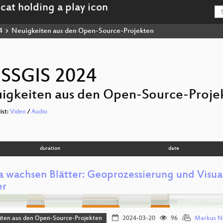
4
Neuigkeiten aus den Open-Source-Projekten
SSGIS 2024
igkeiten aus den Open-Source-Proje
list:
Video
/
Audio
duration
date
ia wachsen Blätter: Geoprozessierung und Visua
er
iten aus den Open-Source-Projekten
2024-03-20
96
Markus N