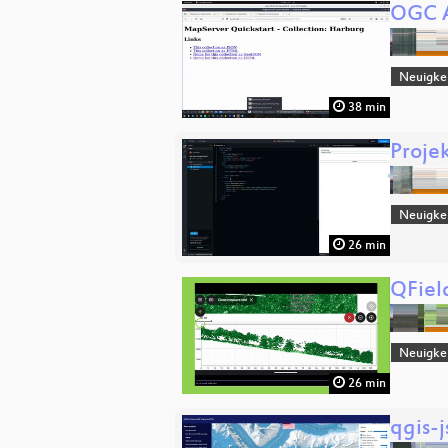
OGC A
Neuigke
38 min
Proje
Neuigke
26 min
QField
Neuigke
26 min
qgis-