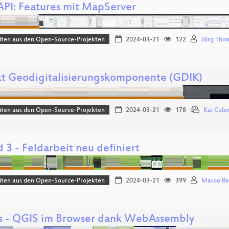
PI: Features mit MapServer
iten aus den Open-Source-Projekten
2024-03-21
122
Jörg Tho
kt Geodigitalisierungskomponente (GDIK)
iten aus den Open-Source-Projekten
2024-03-21
178
Kai Cul
 3 - Feldarbeit neu definiert
iten aus den Open-Source-Projekten
2024-03-21
399
Marco Be
js - QGIS im Browser dank WebAssembly