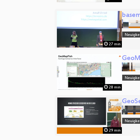
basem
Neuigke
27 min
GeoMa
Neuigke
28 min
GeoSe
Neuigke
29 min