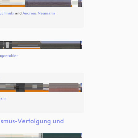
 Schmuki
and
Andreas Neumann
gentobler
t
ani
lismus-Verfolgung und