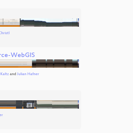
Christl
urce-WebGIS
Kaltz
and
Julian Hafner
er