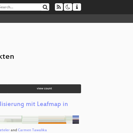
kten
view count
lisierung mit Leafmap in
eteler
and
Carmen Tawalika