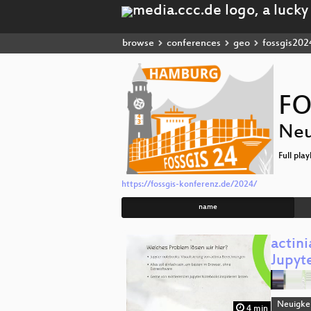
browse
conferences
geo
fossgis202
FO
Neu
Full play
https://fossgis-konferenz.de/2024/
name
actin
Jupyt
Neuigke
4 min