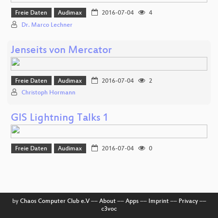
Freie Daten
Audimax
2016-07-04
4
Dr. Marco Lechner
Jenseits von Mercator
Freie Daten
Audimax
2016-07-04
2
Christoph Hormann
GIS Lightning Talks 1
Freie Daten
Audimax
2016-07-04
0
by
Chaos Computer Club e.V
––
About
––
Apps
––
Imprint
––
Privacy
––
c3voc