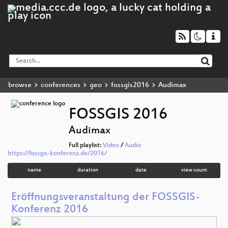
browse
conferences
geo
fossgis2016
Audimax
FOSSGIS 2016
Audimax
Full playlist:
Video
/
Audio
https://fossgis-konferenz.de/2016/
name
duration
date
view count
Eröffnungsveranstaltung der FOSSGIS-
Konferenz 2016