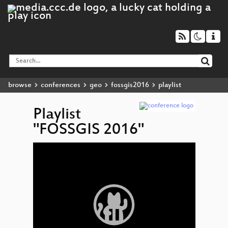
browse
conferences
geo
fossgis2016
playlist
Playlist
"FOSSGIS 2016"
Video
Player
Abschl
PostN
Sui
moritur