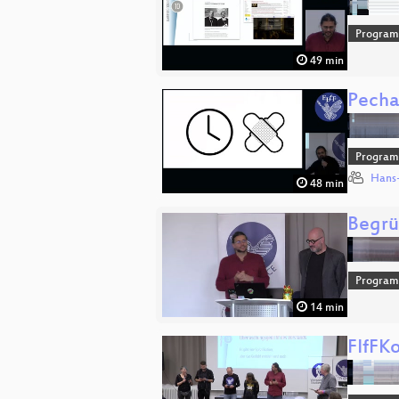
Progra
49 min
Pecha
Progra
Hans-
48 min
Begrü
Progra
14 min
FIfFK