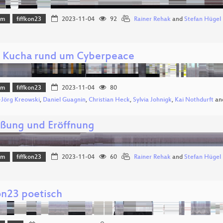
mm
fiffkon23
2023-11-04
92
Rainer Rehak
and
Stefan Hügel
 Kucha rund um Cyberpeace
mm
fiffkon23
2023-11-04
80
Jörg Kreowski
,
Daniel Guagnin
,
Christian Heck
,
Sylvia Johnigk
,
Kai Nothdurft
an
ßung und Eröffnung
mm
fiffkon23
2023-11-04
60
Rainer Rehak
and
Stefan Hügel
on23 poetisch