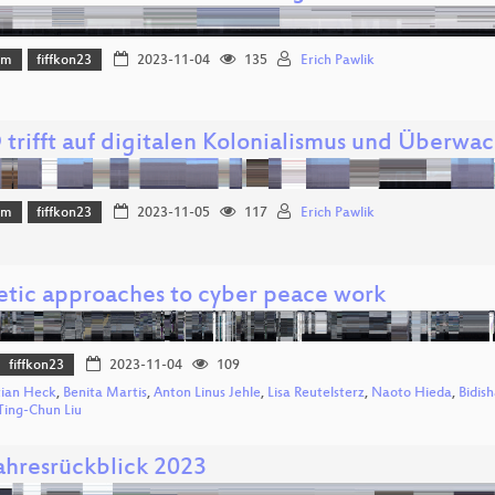
mm
fiffkon23
2023-11-04
135
Erich Pawlik
 trifft auf digitalen Kolonialismus und Überwa
mm
fiffkon23
2023-11-05
117
Erich Pawlik
etic approaches to cyber peace work
fiffkon23
2023-11-04
109
tian Heck
,
Benita Martis
,
Anton Linus Jehle
,
Lisa Reutelsterz
,
Naoto Hieda
,
Bidis
Ting-Chun Liu
Jahresrückblick 2023