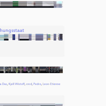
chungsstaat
ha Das
,
Kjell Wistoff
,
cnrd
,
Pedro
,
Leon-Etienne