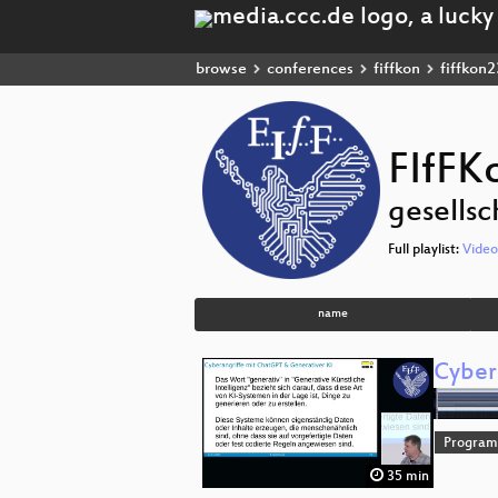
browse
conferences
fiffkon
fiffkon2
FIfFK
gesellsc
Full playlist:
Video
name
Cyber
Progra
35 min