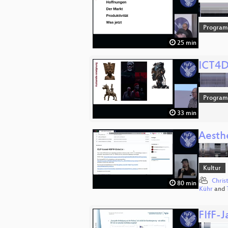
Progra
25 min
ICT4D
Progra
33 min
Aesth
Kultur
Chris
80 min
Kühr
and
FIfF-