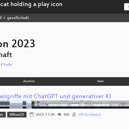
3
gesellschaft
on 2023
haft
/
Audio
duration
date
angriffe mit ChatGPT und generativer KI
mm
fiffkon23
2023-11-04
445
Ulf Strohbach