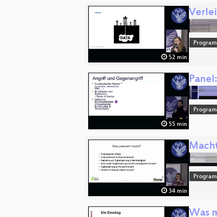
Verle
Progra
52 min
Panel
Progra
55 min
Macht
Progra
34 min
Was m