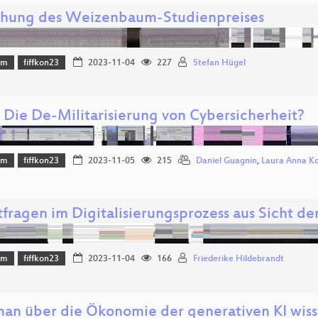
ihung des Weizenbaum-Studienpreises
mm
fiffkon23
2023-11-04
227
Stefan Hügel
: Die De-Militarisierung von Cybersicherheit?
mm
fiffkon23
2023-11-05
215
Daniel Guagnin
,
Laura Anna K
fragen im Digitalisierungsprozess aus Sicht de
mm
fiffkon23
2023-11-04
166
Friederike Hildebrandt
an über die Ökonomie der generativen KI wisse