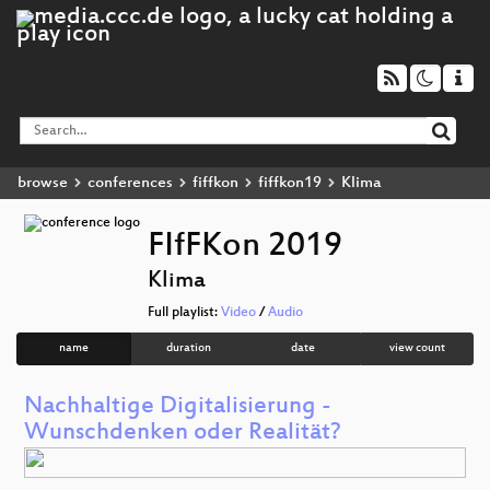
browse
conferences
fiffkon
fiffkon19
Klima
FIfFKon 2019
Klima
Full playlist:
Video
/
Audio
name
duration
date
view count
Nachhaltige Digitalisierung -
Wunschdenken oder Realität?