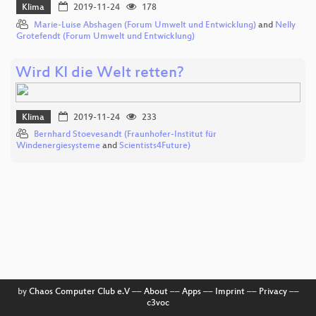
Klima
2019-11-24
178
Marie-Luise Abshagen (Forum Umwelt und Entwicklung)
and
Nelly
Grotefendt (Forum Umwelt und Entwicklung)
Wird KI die Welt retten?
Klima
2019-11-24
233
Bernhard Stoevesandt (Fraunhofer-Institut für
Windenergiesysteme
and
Scientists4Future)
by
Chaos Computer Club e.V
––
About
––
Apps
––
Imprint
––
Privacy
––
c3voc