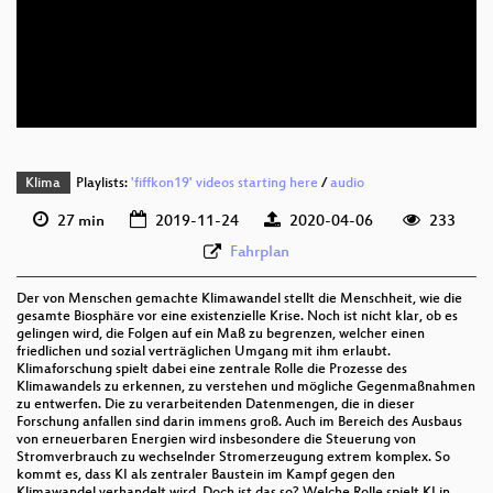
deu 1080p (webm)
deu 576p (mp4)
deu 576p (webm)
Klima
Playlists:
'fiffkon19' videos starting here
/
audio
27 min
2019-11-24
2020-04-06
233
Fahrplan
Der von Menschen gemachte Klimawandel stellt die Menschheit, wie die
gesamte Biosphäre vor eine existenzielle Krise. Noch ist nicht klar, ob es
gelingen wird, die Folgen auf ein Maß zu begrenzen, welcher einen
friedlichen und sozial verträglichen Umgang mit ihm erlaubt.
Klimaforschung spielt dabei eine zentrale Rolle die Prozesse des
Klimawandels zu erkennen, zu verstehen und mögliche Gegenmaßnahmen
zu entwerfen. Die zu verarbeitenden Datenmengen, die in dieser
Forschung anfallen sind darin immens groß. Auch im Bereich des Ausbaus
von erneuerbaren Energien wird insbesondere die Steuerung von
Stromverbrauch zu wechselnder Stromerzeugung extrem komplex. So
kommt es, dass KI als zentraler Baustein im Kampf gegen den
Klimawandel verhandelt wird. Doch ist das so? Welche Rolle spielt KI in