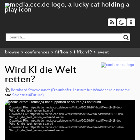
browse
conferences
fiffkon
fiffkon19
event
Wird KI die Welt
retten?
Bernhard Stoevesandt (Fraunhofer-Institut für Windenergiesysteme
and
Scientists4Future)
Media error: Format(s) not supported or source(s) not found
Video
Download File: https://cdn.media.ccc.de/events/fiffkon/2019/h264-hd/fiffkon19-18-deu-
Player
Wird_KI_die_Welt_retten_hd.mp4
Download File: https://cdn.media.ccc.de/events/fiffkon/2019/webm-hd/fiffkon19-18-deu-
Wird_KI_die_Welt_retten_webm-hd.webm
Download File: https://cdn.media.ccc.de/events/fiffkon/2019/h264-sd/fiffkon19-18-deu-
Wird_KI_die_Welt_retten_sd.mp4
Download File: https://cdn.media.ccc.de/events/fiffkon/2019/webm-sd/fiffkon19-18-deu-
deu 1080p (mp4)
Wird_KI_die_Welt_retten_webm-sd.webm