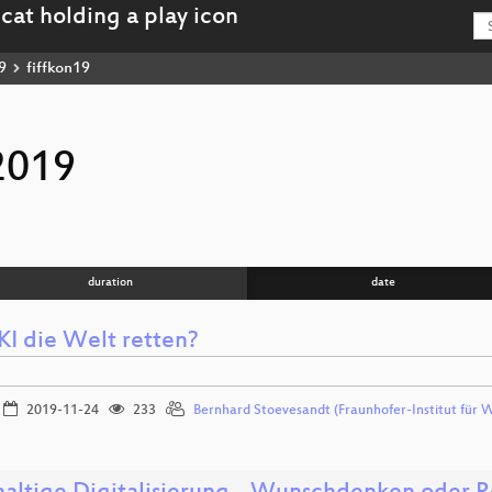
9
fiffkon19
2019
duration
date
KI die Welt retten?
2019-11-24
233
Bernhard Stoevesandt (Fraunhofer-Institut für