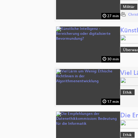
Militär
Chris
27 min
Künst
Überwa
30 min
Viel 
Ethik
17 min
Die E
Ethik