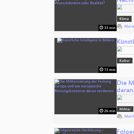
Nachh
Klima
Marie
33 min
Künstl
Kultur
13 min
Die M
dara
Militär
26 min
Matth
Folge