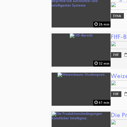
Ethik
26 min
FIfF-B
FIfF
32 min
Weize
FIfF
61 min
Die P