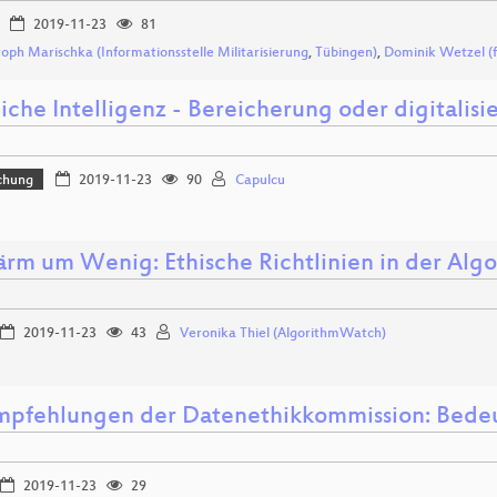
2019-11-23
81
toph Marischka (Informationsstelle Militarisierung
,
Tübingen)
,
Dominik Wetzel (fr
liche Intelligenz - Bereicherung oder digitali
chung
2019-11-23
90
Capulcu
Lärm um Wenig: Ethische Richtlinien in der Al
2019-11-23
43
Veronika Thiel (AlgorithmWatch)
mpfehlungen der Datenethikkommission: Bedeut
2019-11-23
29