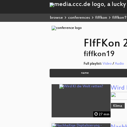
browse
conferences
fiffkon
fiffkon1
FIfFKon 
fiffkon19
Full playlist:
Video
/
Audio
name
Wird 
Klima
27 min