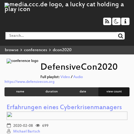
browse
conferences
dcon2020
DefensiveCon2020
Full playlist:
Video
/
Audio
https://www.defensivecon.org
name
duration
date
view count
Erfahrungen eines Cyberkrisenmanagers
2020-02-08
699
Michael Bartsch