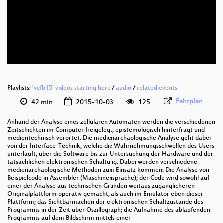
eng 576p (mp4)
eng 576p (webm)
Playlists:
'vcfb15' videos starting here
/
audio
/
related events
Fahrplan
42 min
2015-10-03
125
Anhand der Analyse eines zellulären Automaten werden die verschiedenen
Zeitschichten im Computer freigelegt, epistemologisch hinterfragt und
medientechnisch verortet. Die medienarchäologische Analyse geht dabei
von der Interface-Technik, welche die Wahrnehmungsschwellen des Users
unterläuft, über die Software bis zur Untersuchung der Hardware und der
tatsächlichen elektronischen Schaltung. Dabei werden verschiedene
medienarchäologische Methoden zum Einsatz kommen: Die Analyse von
Beispielcode in Assembler (Maschinensprache); der Code wird sowohl auf
einer der Analyse aus technischen Gründen weitaus zugänglicheren
Originalplattform operativ gemacht, als auch im Emulator eben dieser
Plattform; das Sichtbarmachen der elektronischen Schaltzustände des
Programms in der Zeit über Oszillograph; die Aufnahme des ablaufenden
Programms auf dem Bildschirm mittels einer