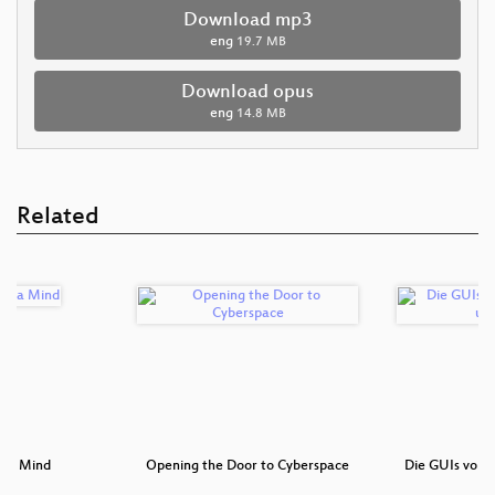
Download mp3
eng
19.7 MB
Download opus
eng
14.8 MB
Related
d a Mind
Opening the Door to Cyberspace
Die GUIs von 
P