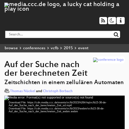
browse
conferences
vcfb
2015
event
Auf der Suche nach
der berechneten Zeit
Zeitschichten in einem zellulären Automaten
Thomas Nückel
and
Christoph Borbach
Media error: Format(s) not supported or source(s) not found
Video
Download File: https://cdn.media.ccc.de/events/vcfb/2015/h264-hq/vcfb15-36-de-
Player
Auf_der_Suche_nach_der_berechneten_Zeit_sd.mp4
Download File: https://cdn.media.ccc.de/events/vcfb/2015/webm/vcfb15-36-de-
Auf_der_Suche_nach_der_berechneten_Zeit_webm.webm