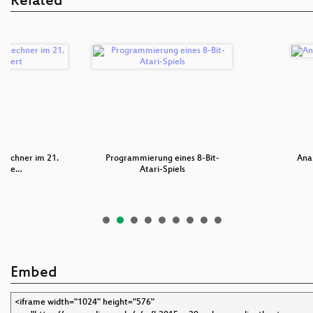
Related
rechner im 21.
Programmierung eines 8-Bit-
Ana
unde…
Atari-Spiels
Embed