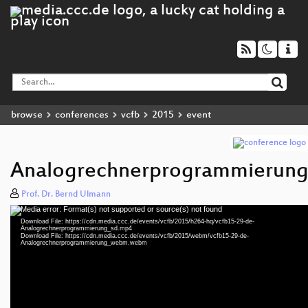
browse
conferences
vcfb
2015
event
Analogrechnerprogrammierun
Prof. Dr. Bernd Ulmann
Media error: Format(s) not supported or source(s) not found
Video
Download File: https://cdn.media.ccc.de/events/vcfb/2015/h264-hq/vcfb15-29-de-
Player
Analogrechnerprogrammierung_sd.mp4
Download File: https://cdn.media.ccc.de/events/vcfb/2015/webm/vcfb15-29-de-
Analogrechnerprogrammierung_webm.webm