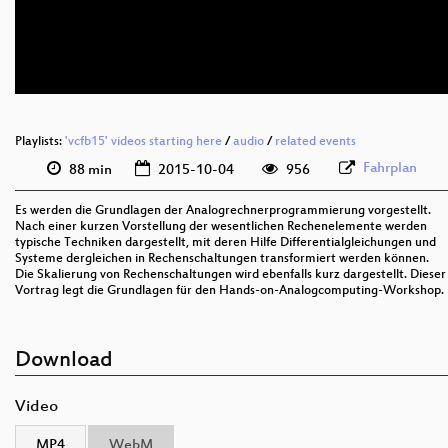
eng 576p (mp4)
eng 576p (webm)
Playlists:
'vcfb15' videos starting here
/
audio
/
related events
Fahrplan
88 min
2015-10-04
956
Es werden die Grundlagen der Analogrechnerprogrammierung vorgestellt.
Nach einer kurzen Vorstellung der wesentlichen Rechenelemente werden
typische Techniken dargestellt, mit deren Hilfe Differentialgleichungen und
Systeme dergleichen in Rechenschaltungen transformiert werden können.
Die Skalierung von Rechenschaltungen wird ebenfalls kurz dargestellt. Dieser
Vortrag legt die Grundlagen für den Hands-on-Analogcomputing-Workshop.
Download
Video
MP4
WebM